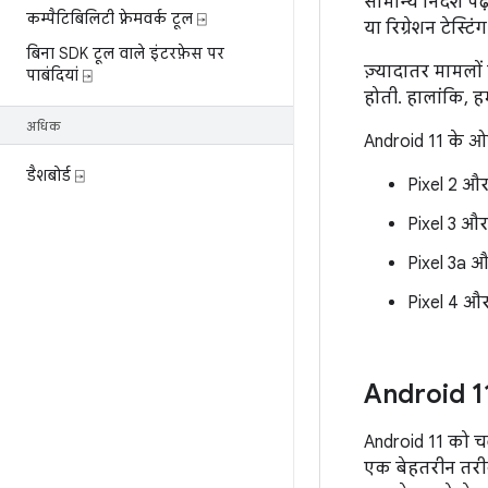
सामान्य निर्देश 
कम्पैटिबिलिटी फ़्रेमवर्क टूल ⍈
या रिग्रेशन टेस्टिं
बिना SDK टूल वाले इंटरफ़ेस पर
ज़्यादातर मामलों
पाबंदियां ⍈
होती. हालांकि, ह
अधिक
Android 11 के ओ
डैशबोर्ड ⍈
Pixel 2 और
Pixel 3 और
Pixel 3a 
Pixel 4 औ
Android 11
Android 11 को च
एक बेहतरीन तरीका