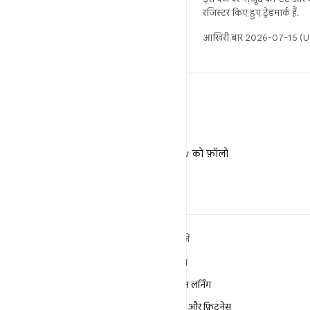
रजिस्टर किए हुए ट्रेडमार्क हैं.
आखिरी बार 2026-07-15 (UT
X
X पर @AndroidDev को फ़ॉलो
करें
ANDROID के बारे में ज़्यादा
खोजें
जानें
गेमिंग
Android
मशीन लर्निंग
Android for Enterprise
सेहत और फ़िटनेस