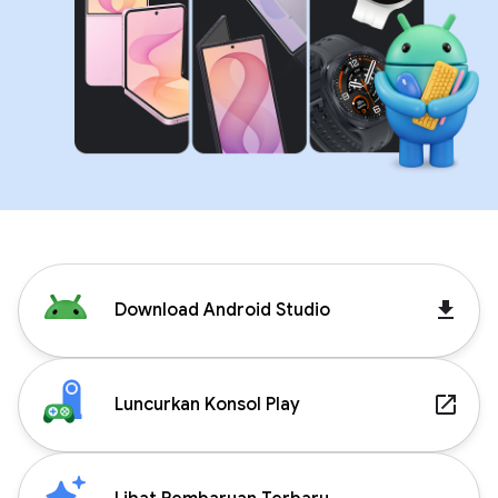
get_app
Download Android Studio
launch
Luncurkan Konsol Play