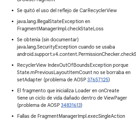
Se quitó el uso del reflejo de CarRecyclerView
java.lang.IllegalStateException en
FragmentManagerImpl.checkStateLoss
Se obtenía (sin documentar)
java.lang.SecurityException cuando se usaba
android.support.v4.content.PermissionChecker.checkS
RecyclerView IndexOutOfBoundsException porque
State.mPreviousLayoutItemCount no se borraba en
setAdapter (problema de AOSP
37657125
)
El fragmento que inicializa Loader en onCreate
tiene un ciclo de vida dañado dentro de ViewPager
(problema de AOSP
34831613
)
Fallas de FragmentManagerImpl.execSingleAction