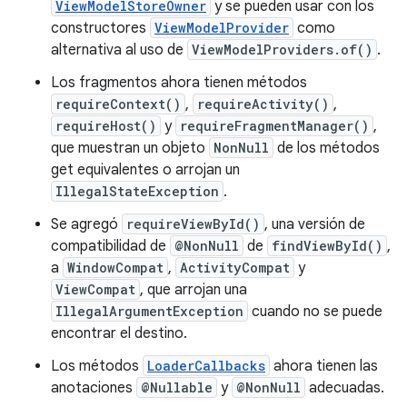
ViewModelStoreOwner
y se pueden usar con los
constructores
ViewModelProvider
como
alternativa al uso de
ViewModelProviders.of()
.
Los fragmentos ahora tienen métodos
requireContext()
,
requireActivity()
,
requireHost()
y
requireFragmentManager()
,
que muestran un objeto
NonNull
de los métodos
get equivalentes o arrojan un
IllegalStateException
.
Se agregó
requireViewById()
, una versión de
compatibilidad de
@NonNull
de
findViewById()
,
a
WindowCompat
,
ActivityCompat
y
ViewCompat
, que arrojan una
IllegalArgumentException
cuando no se puede
encontrar el destino.
Los métodos
LoaderCallbacks
ahora tienen las
anotaciones
@Nullable
y
@NonNull
adecuadas.