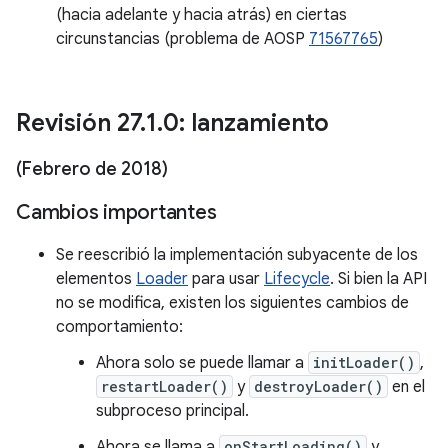
(hacia adelante y hacia atrás) en ciertas
circunstancias (problema de AOSP
71567765
)
Revisión 27
.
1
.
0: lanzamiento
(Febrero de 2018)
Cambios importantes
Se reescribió la implementación subyacente de los
elementos
Loader
para usar
Lifecycle
. Si bien la API
no se modifica, existen los siguientes cambios de
comportamiento:
Ahora solo se puede llamar a
initLoader()
,
restartLoader()
y
destroyLoader()
en el
subproceso principal.
Ahora se llama a
onStartLoading()
y