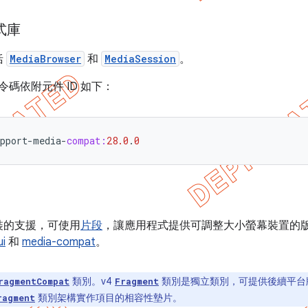
程式庫
括
MediaBrowser
和
MediaSession
。
指令碼依附元件 ID 如下：
pport
-
media
-
compat:
28.0
.
0
裝的支援，可使用
片段
，讓應用程式提供可調整大小螢幕裝置的
ui
和
media-compat
。
類別。v4
類別是獨立類別，可提供後續平台版
ragmentCompat
Fragment
類別架構實作項目的相容性墊片。
ragment