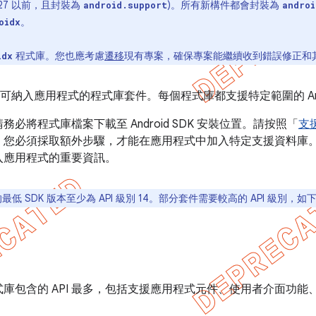
 27 以前，且封裝為
)。所有新構件都會封裝為
android.support
androi
。
oidx
程式庫。您也應考慮
遷移
現有專案，確保專案能繼續收到錯誤修正和
idx
含多個可納入應用程式的程式庫套件。每個程式庫都支援特定範圍的 An
必將程式庫檔案下載至 Android SDK 安裝位置。請按照「
支
。您必須採取額外步驟，才能在應用程式中加入特定支援資料庫
入應用程式的重要資訊。
低 SDK 版本至少為 API 級別 14。部分套件需要較高的 API 級別，如
庫包含的 API 最多，包括支援應用程式元件、使用者介面功
。