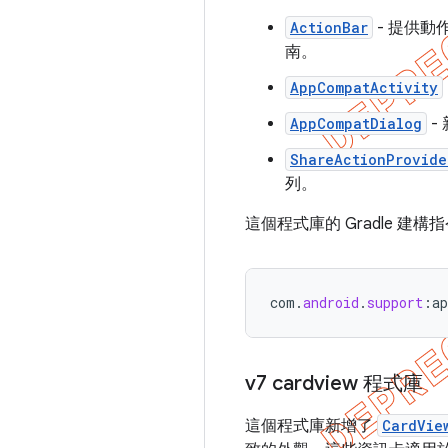
ActionBar
- 提供動
南。
AppCompatActivity
AppCompatDialog
-
ShareActionProvide
列。
這個程式庫的 Gradle 建構
com
.
android
.
support
:
a
v7 cardview 程式庫
這個程式庫新增了
CardVie