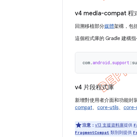
v4 media-compat 
回溯移植部分
媒體
架構，包
這個程式庫的 Gradle 建構
com
.
android
.
support
:
su
v4 片段程式庫
新增對使用者介面和功能封
compat
、
core-utils
、
core-
注意：
v13 支援資料庫
提供
F
類別則提供
FragmentCompat
F