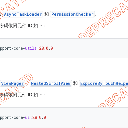
如
AsyncTaskLoader
和
PermissionChecker
。
指令碼依附元件 ID 如下：
pport
-
core
-
utils:
28.0
.
0
ViewPager
、
NestedScrollView
和
ExploreByTouchHelp
指令碼依附元件 ID 如下：
pport
-
core
-
ui:
28.0
.
0