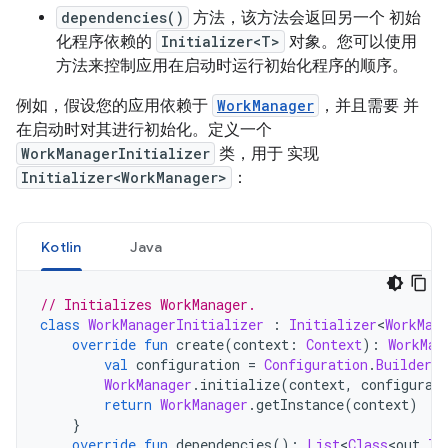
dependencies()
方法，该方法会返回另一个 初始
化程序依赖的
Initializer<T>
对象。您可以使用
方法来控制应用在启动时运行初始化程序的顺序。
例如，假设您的应用依赖于
WorkManager
，并且需要 并
在启动时对其进行初始化。定义一个
WorkManagerInitializer
类，用于 实现
Initializer<WorkManager>
：
Kotlin
Java
// Initializes WorkManager.
class
WorkManagerInitializer
:
Initializer
<
WorkMan
override
fun
 create
(
context
:
Context
):
WorkMan
val
 configuration 
=
Configuration
.
Builder
(
WorkManager
.
initialize
(
context
,
 configurat
return
WorkManager
.
getInstance
(
context
)
}
override
fun
 dependencies
():
List
<
Class
<
out 
In