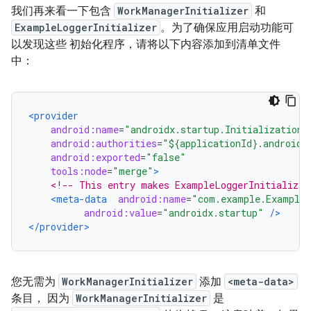
我们再来看一下包含
WorkManagerInitializer
和
ExampleLoggerInitializer
。为了确保应用启动功能可
以发现这些 初始化程序，请将以下内容添加到清单文件
中：
<provider
android:name
=
"androidx.startup.InitializationP
android:authorities
=
"${applicationId}.androidx
android:exported
=
"false"
tools:node
=
"merge"
>
<!-- This entry makes ExampleLoggerInitializer
<meta-data
android:name
=
"com.example.ExampleL
android:value
=
"androidx.startup"
/>
</provider>
您无需为
WorkManagerInitializer
添加
<meta-data>
条目， 因为
WorkManagerInitializer
是