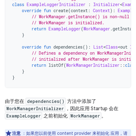
class
ExampleLoggerInitializer
:
Initializer
<
Examp
override
fun
 create
(
context
:
Context
):
Example
// WorkManager.getInstance() is non-null o
// WorkManager is initialized.
return
ExampleLogger
(
WorkManager
.
getInstan
}
override
fun
 dependencies
():
List
<
Class
<
out 
In
// Defines a dependency on WorkManagerIniti
// initialized after WorkManager is initial
return
 listOf
(
WorkManagerInitializer
::
clas
}
}
由于您在
dependencies()
方法中添加了
WorkManagerInitializer
，因此应用 Startup 会在
ExampleLogger
之前初始化
WorkManager
。
注意
：如果您以前使用 content provider 来初始化 应用，请