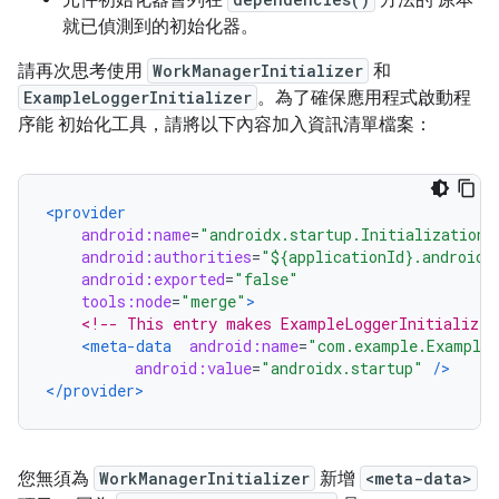
元件初始化器會列在
方法的 原本
就已偵測到的初始化器。
請再次思考使用
WorkManagerInitializer
和
ExampleLoggerInitializer
。為了確保應用程式啟動程
序能 初始化工具，請將以下內容加入資訊清單檔案：
<provider
android:name
=
"androidx.startup.InitializationP
android:authorities
=
"${applicationId}.androidx
android:exported
=
"false"
tools:node
=
"merge"
>
<!-- This entry makes ExampleLoggerInitializer
<meta-data
android:name
=
"com.example.ExampleL
android:value
=
"androidx.startup"
/>
</provider>
您無須為
WorkManagerInitializer
新增
<meta-data>