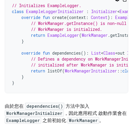
// Initializes ExampleLogger.
class
ExampleLoggerInitializer
:
Initializer
<
Examp
override
fun
 create
(
context
:
Context
):
Example
// WorkManager.getInstance() is non-null o
// WorkManager is initialized.
return
ExampleLogger
(
WorkManager
.
getInstan
}
override
fun
 dependencies
():
List
<
Class
<
out 
In
// Defines a dependency on WorkManagerIniti
// initialized after WorkManager is initial
return
 listOf
(
WorkManagerInitializer
::
clas
}
}
由於您在
dependencies()
方法中加入
WorkManagerInitializer
，因此應用程式 啟動作業會在
ExampleLogger
之前初始化
WorkManager
。