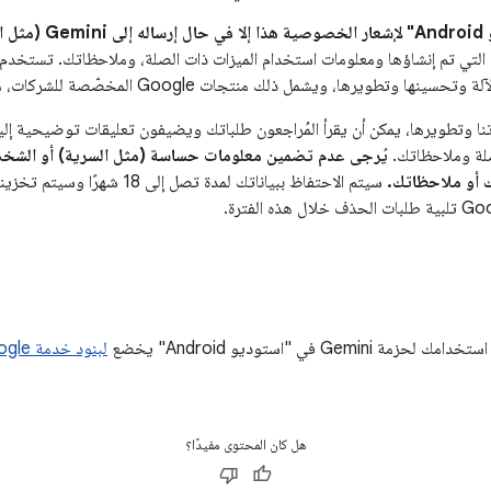
ت).
ويرها، ويشمل ذلك منتجات Google المخصّصة للشركات، مثل Google Cloud.
 وتطويرها، يمكن أن يقرأ المُراجعون طلباتك ويضيفون تعليقات توضيحية إلي
صلة وملاحظاتك.
يُرجى عدم تضمين معلومات حساسة (مثل السرية) أو الشخص
ك أو ملاحظاتك.
Ge في "استوديو Android" يخضع
لبنود خدمة Google
هل كان المحتوى مفيدًا؟