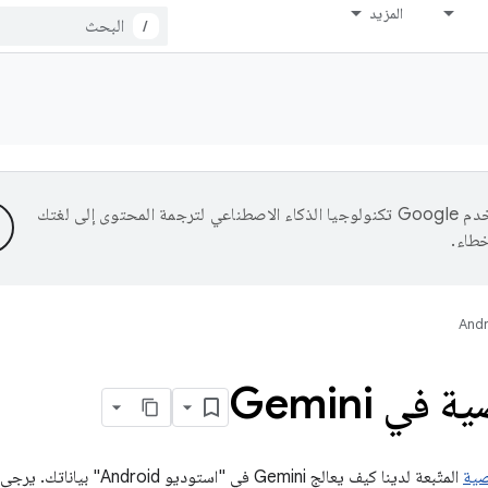
المزيد
/
تستخدم Google تكنولوجيا الذكاء الاصطناعي لترجمة المحتوى إلى لغتك
خطاء.
Andr
ي Gemini
ية
المتّبعة لدينا كيف يعالج Gemini في "استوديو Android" بياناتك. يرجى قراءتها بعناية.