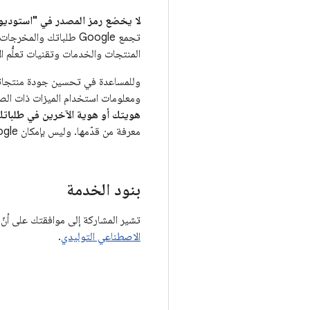
لا يخضع رمز المصدر في "استوديو Android" لإشعار الخصوصية هذا إلا في حال إرساله إلى Gemini (مثل الطلبا
المنتجات والخدمات وتقنيات تعلُّم الآلة وتحسينها وتط
وللمساعدة في تحسين جودة منتجاتنا
ومعلومات استخدام الميزات ذات ال
هويتك أو هوية الآخرين في طلبات
معرفة من قدّمها. وليس بإمكان Google تلبية طلبات الحذف خلال هذه الفترة.
بنود الخدمة
تشير المشاركة إلى موافقتك على أنّ استخدامك لحزمة mini
الاصطناعي التوليدي
.