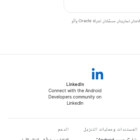
. إنّ Java وOpenJDK هما علامتان تجاريتان مسجَّلتان لشركة Oracle و/أو
LinkedIn
Connect with the Android
Developers community on
LinkedIn
المستندات وعمليات التنزيل
الدعم
دليل "استوديو Android"
الإبلاغ عن خطأ في النظام الأساسي