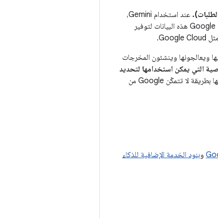
عند استخدام Gemini،
تجمع Google طلباتك والمخرجات التي تم إنشاؤها ومعلومات استخدام الميزات ذات الصلة، وملاحظاتك. تستخدم Google هذه البيانات لتوفير
ها ويعالجونها وينشئون المخرجات
ية التي يمكن استخدامها لتحديد
سيتم الاحتفاظ ببياناتك لمدة تصل إلى 18 شهرًا وسيتم تخزينها بطريقة لا تتمكّن Google من
و
بنود الخدمة الإضافية للذكاء