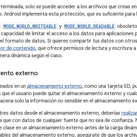
erminada, solo se puede acceder a los archivos que creas en
p. Android implementa esta protección, que es suficiente para l
s
MODE_WORLD_WRITEABLE
y
MODE_WORLD_READABLE
obsoleto
 capacidad de limitar el acceso a los datos para aplicaciones 
del formato de datos. Si quieres compartir tus datos con otr
or de contenido
, que ofrece permisos de lectura y escritura 
era dinámica según el caso.
ento externo
reados en un
almacenamiento externo
, como una tarjeta SD, pu
a que el usuario puede quitar el almacenamiento externo y cual
macena solo la información no sensible en el almacenamiento e
tres datos desde el almacenamiento externo, deberías
realiza
 que con datos de cualquier fuente que no sea de confianza.
de clase en un almacenamiento externo antes de la carga dinámi
ables del almacenamiento externo, asegúrate de que los archi