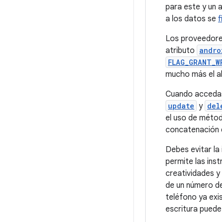
para este y un
a los datos se
f
Los proveedore
atributo
andro
FLAG_GRANT_W
mucho más el a
Cuando accedas
update
y
del
el uso de métod
concatenación d
Debes evitar la
permite las ins
creatividades y 
de un número de
teléfono ya exis
escritura puede