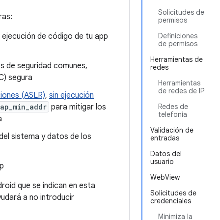
Solicitudes de
ras:
permisos
a ejecución de código de tu app
Definiciones
de permisos
Herramientas de
es de seguridad comunes,
redes
C) segura
Herramientas
de redes de IP
ciones (ASLR)
,
sin ejecución
ap_min_addr
para mitigar los
Redes de
telefonía
a
Validación de
del sistema y datos de los
entradas
Datos del
usuario
pp
WebView
oid que se indican en esta
Solicitudes de
udará a no introducir
credenciales
Minimiza la