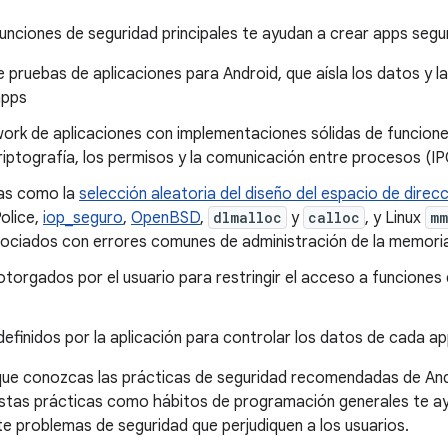
funciones de seguridad principales te ayudan a crear apps segu
 pruebas de aplicaciones para Android, que aísla los datos y l
apps
ork de aplicaciones con implementaciones sólidas de funcion
iptografía, los permisos y la comunicación entre procesos (IP
as como la
selección aleatoria del diseño del espacio de direc
Police,
iop_seguro
,
OpenBSD
,
dlmalloc
y
calloc
, y Linux
mm
sociados con errores comunes de administración de la memori
torgados por el usuario para restringir el acceso a funciones 
efinidos por la aplicación para controlar los datos de cada a
ue conozcas las prácticas de seguridad recomendadas de Andr
estas prácticas como hábitos de programación generales te ay
e problemas de seguridad que perjudiquen a los usuarios.