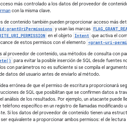
 acceso más controlado a los datos del proveedor de conteni
irman
con la misma clave.
s de contenido también pueden proporcionar acceso más deta
id:grantUriPermissions
y usan las marcas
FLAG_GRANT_RE
RITE_URI_PERMISSION
en el objeto
Intent
que activa el com
lcance de estos permisos con el elemento
<grant-uri-permi
 al proveedor de contenido, usa métodos de consulta con 
ete()
para evitar la posible inserción de SQL desde fuentes n
os con parámetros no es suficiente si se compila el argumen
e datos del usuario antes de enviarlo al método.
 idea errónea de que el permiso de escritura proporcionará seg
trucciones de SQL que posibilitan que se confirmen datos a tra
el análisis de los resultados. Por ejemplo, un atacante puede 
 teléfono específico en un registro de llamadas modificando un
te. Si los datos del proveedor de contenido tienen una estructu
 ser equivalente a proporcionar ambos permisos: el de lectura y