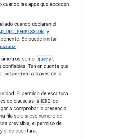
do cuando las apps que acceden
llado cuando declaran el
AD_URI_PERMISSION
y
ponente. Se puede limitar
ssion>
.
parámetros como
query
,
o confiables. Ten en cuenta que
to
selection
a través de la
uridad. El permiso de escritura
vés de cláusulas
WHERE
de
llegar a comprobar la presencia
a fila solo si ese número de
ra previsible, el permiso de
 el de escritura.