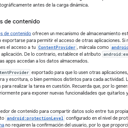
ptográficamente antes de la carga dinámica.
s de contenido
s de contenido
ofrecen un mecanismo de almacenamiento estr
 o exportarse para permitir el acceso de otras aplicaciones. Si
nes el acceso a tu
ContentProvider
, márcala como
androi
 aplicación. De lo contrario, establece el atributo
android:e
ras apps accedan a los datos almacenados.
tentProvider
exportado para que lo usen otras aplicaciones
ra y escritura, o bien permisos distintos para cada actividad. 
 para realizar la tarea en cuestión. Recuerda que, por lo gener
iormente para exponer nuevas funcionalidades que quitarlos y 
eedor de contenido para compartir datos solo entre tus prop
uto
android:protectionLevel
configurado en el nivel de pr
ma
no requieren la confirmación del usuario, por lo que propor