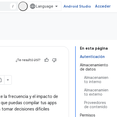
/
Android Studio
Acceder
En esta página
Autenticación
¿Te resultó útil?
Almacenamiento
de datos
Almacenamien
to interno
Almacenamien
to externo
e la frecuencia y el impacto de
a que puedas compilar tus apps
Proveedores
de contenido
tomar decisiones difíciles
Permisos