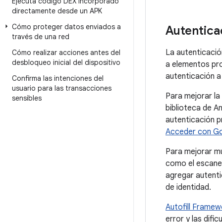
Ejecuta código DEX incorporado
directamente desde un APK
Cómo proteger datos enviados a
Autentica
través de una red
La autenticació
Cómo realizar acciones antes del
desbloqueo inicial del dispositivo
a elementos pro
autenticación a
Confirma las intenciones del
usuario para las transacciones
Para mejorar la
sensibles
biblioteca de A
autenticación p
Acceder con G
Para mejorar m
como el escaneo
agregar autenti
de identidad.
Autofill Framew
error y las difi