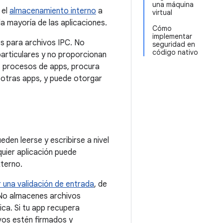
una máquina
 el
almacenamiento interno
a
virtual
a mayoría de las aplicaciones.
Cómo
implementar
s para archivos IPC. No
seguridad en
código nativo
particulares y no proporcionan
os procesos de apps, procura
a otras apps, y puede otorgar
eden leerse y escribirse a nivel
quier aplicación puede
xterno.
r una validación de entrada
, de
 No almacenes archivos
ca. Si tu app recupera
vos estén firmados y