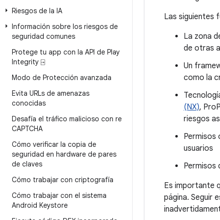
Riesgos de la IA
Las siguientes 
Información sobre los riesgos de
La zona de
seguridad comunes
de otras 
Protege tu app con la API de Play
Integrity ⍈
Un framew
como la cr
Modo de Protección avanzada
Evita URLs de amenazas
Tecnologí
conocidas
(NX)
, Pro
riesgos a
Desafía el tráfico malicioso con re
CAPTCHA
Permisos o
Cómo verificar la copia de
usuarios
seguridad en hardware de pares
de claves
Permisos d
Cómo trabajar con criptografía
Es importante q
Cómo trabajar con el sistema
página. Seguir 
Android Keystore
inadvertidament