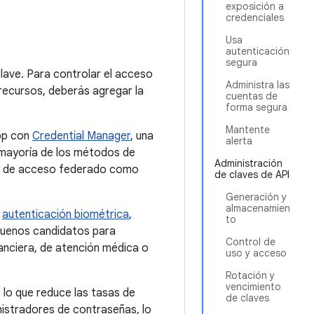
exposición a
credenciales
Usa
autenticación
segura
lave. Para controlar el acceso
Administra las
recursos, deberás agregar la
cuentas de
forma segura
Mantente
app con
Credential Manager
, una
alerta
a mayoría de los métodos de
Administración
nes de acceso federado como
de claves de API
Generación y
almacenamien
e
autenticación biométrica
,
to
 buenos candidatos para
Control de
nanciera, de atención médica o
uso y acceso
Rotación y
vencimiento
 lo que reduce las tasas de
de claves
inistradores de contraseñas, lo