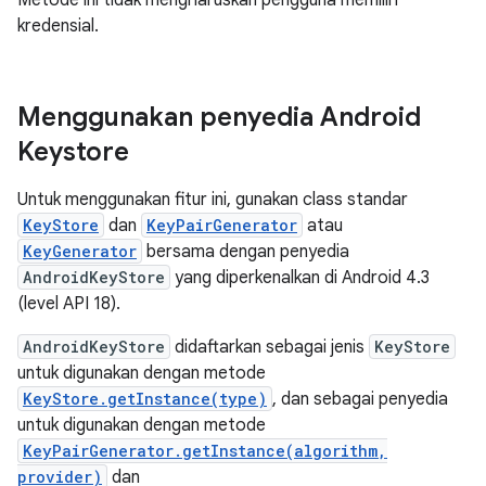
Metode ini tidak mengharuskan pengguna memilih
kredensial.
Menggunakan penyedia Android
Keystore
Untuk menggunakan fitur ini, gunakan class standar
KeyStore
dan
KeyPairGenerator
atau
KeyGenerator
bersama dengan penyedia
AndroidKeyStore
yang diperkenalkan di Android 4.3
(level API 18).
AndroidKeyStore
didaftarkan sebagai jenis
KeyStore
untuk digunakan dengan metode
KeyStore.getInstance(type)
, dan sebagai penyedia
untuk digunakan dengan metode
KeyPairGenerator.getInstance(algorithm,
provider)
dan