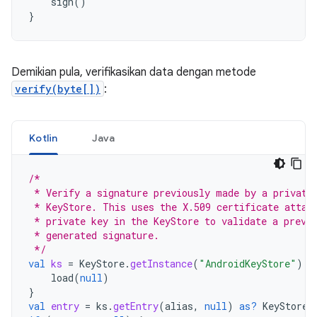
sign
()
}
Demikian pula, verifikasikan data dengan metode
verify(byte[])
:
Kotlin
Java
/*
 * Verify a signature previously made by a private
 * KeyStore. This uses the X.509 certificate attac
 * private key in the KeyStore to validate a previ
 * generated signature.
 */
val
ks
=
KeyStore
.
getInstance
(
"AndroidKeyStore"
).
a
load
(
null
)
}
val
entry
=
ks
.
getEntry
(
alias
,
null
)
as?
KeyStore
.