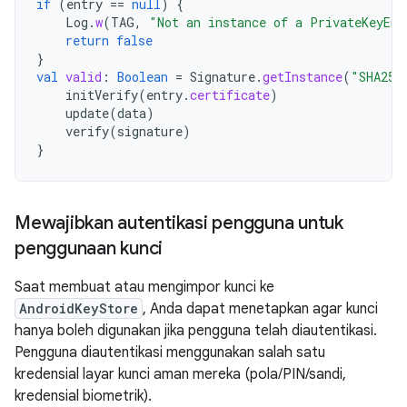
if
(
entry
==
null
)
{
Log
.
w
(
TAG
,
"Not an instance of a PrivateKeyEnt
return
false
}
val
valid
:
Boolean
=
Signature
.
getInstance
(
"SHA256
initVerify
(
entry
.
certificate
)
update
(
data
)
verify
(
signature
)
}
Mewajibkan autentikasi pengguna untuk
penggunaan kunci
Saat membuat atau mengimpor kunci ke
AndroidKeyStore
, Anda dapat menetapkan agar kunci
hanya boleh digunakan jika pengguna telah diautentikasi.
Pengguna diautentikasi menggunakan salah satu
kredensial layar kunci aman mereka (pola/PIN/sandi,
kredensial biometrik).