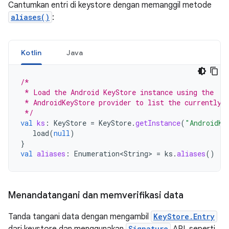
Cantumkan entri di keystore dengan memanggil metode
aliases()
:
Kotlin
Java
/*
 * Load the Android KeyStore instance using the
 * AndroidKeyStore provider to list the currently 
 */
val
ks
:
KeyStore
=
KeyStore
.
getInstance
(
"AndroidKe
load
(
null
)
}
val
aliases
:
Enumeration<String>
=
ks
.
aliases
()
Menandatangani dan memverifikasi data
Tanda tangani data dengan mengambil
KeyStore.Entry
Signature