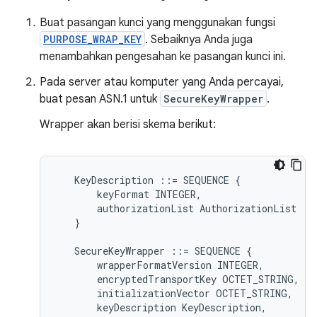
Buat pasangan kunci yang menggunakan fungsi
PURPOSE_WRAP_KEY
. Sebaiknya Anda juga
menambahkan pengesahan ke pasangan kunci ini.
Pada server atau komputer yang Anda percayai,
buat pesan ASN.1 untuk
SecureKeyWrapper
.
Wrapper akan berisi skema berikut:
KeyDescription
::=
SEQUENCE
{
keyFormat
INTEGER
,
authorizationList
AuthorizationList
}
SecureKeyWrapper
::=
SEQUENCE
{
wrapperFormatVersion
INTEGER
,
encryptedTransportKey
OCTET_STRING
,
initializationVector
OCTET_STRING
,
keyDescription
KeyDescription
,