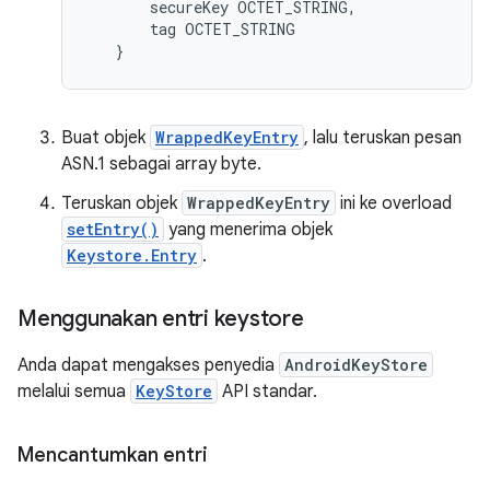
secureKey
OCTET_STRING
,
tag
OCTET_STRING
}
Buat objek
WrappedKeyEntry
, lalu teruskan pesan
ASN.1 sebagai array byte.
Teruskan objek
WrappedKeyEntry
ini ke overload
setEntry()
yang menerima objek
Keystore.Entry
.
Menggunakan entri keystore
Anda dapat mengakses penyedia
AndroidKeyStore
melalui semua
KeyStore
API standar.
Mencantumkan entri