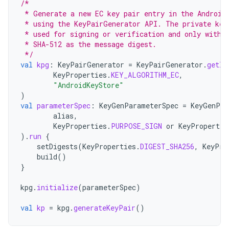
/*
 * Generate a new EC key pair entry in the Android
 * using the KeyPairGenerator API. The private key
 * used for signing or verification and only with 
 * SHA-512 as the message digest.
 */
val
kpg
:
KeyPairGenerator
=
KeyPairGenerator
.
getIn
KeyProperties
.
KEY_ALGORITHM_EC
,
"AndroidKeyStore"
)
val
parameterSpec
:
KeyGenParameterSpec
=
KeyGenPar
alias
,
KeyProperties
.
PURPOSE_SIGN
or
KeyPropertie
).
run
{
setDigests
(
KeyProperties
.
DIGEST_SHA256
,
KeyPro
build
()
}
kpg
.
initialize
(
parameterSpec
)
val
kp
=
kpg
.
generateKeyPair
()