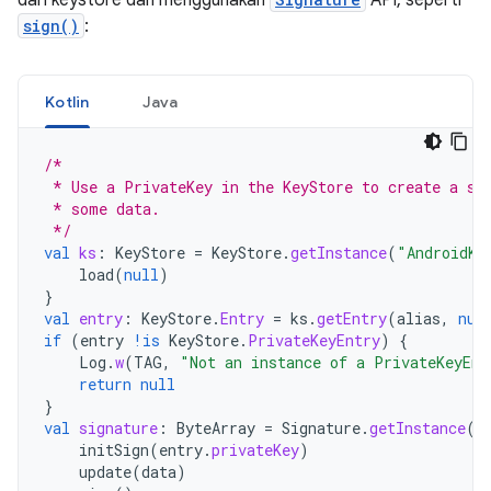
dari keystore dan menggunakan
API, seperti
sign()
:
Kotlin
Java
/*
 * Use a PrivateKey in the KeyStore to create a si
 * some data.
 */
val
ks
:
KeyStore
=
KeyStore
.
getInstance
(
"AndroidKe
load
(
null
)
}
val
entry
:
KeyStore
.
Entry
=
ks
.
getEntry
(
alias
,
nul
if
(
entry
!is
KeyStore
.
PrivateKeyEntry
)
{
Log
.
w
(
TAG
,
"Not an instance of a PrivateKeyEnt
return
null
}
val
signature
:
ByteArray
=
Signature
.
getInstance
(
"
initSign
(
entry
.
privateKey
)
update
(
data
)