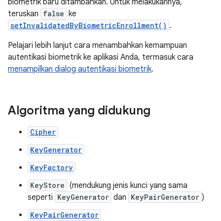
biometrik baru ditambahkan. Untuk melakukannya,
teruskan
false
ke
setInvalidatedByBiometricEnrollment()
.
Pelajari lebih lanjut cara menambahkan kemampuan
autentikasi biometrik ke aplikasi Anda, termasuk cara
menampilkan dialog autentikasi biometrik
.
Algoritma yang didukung
Cipher
KeyGenerator
KeyFactory
KeyStore
(mendukung jenis kunci yang sama
seperti
KeyGenerator
dan
KeyPairGenerator
)
KeyPairGenerator