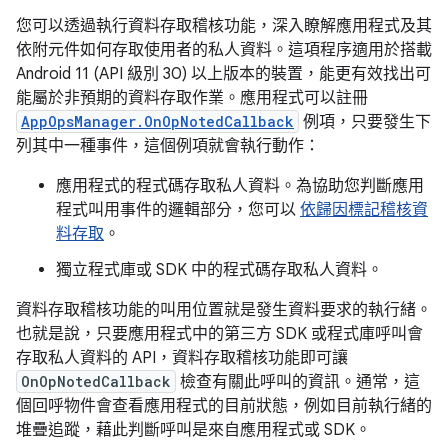
您可以透過執行資料存取稽核功能
，深入瞭解應用程式及其
依附元件如何存取使用者的私人資料。這項程序適用於搭載
Android 11 (API 級別 30) 以上版本的裝置，能更有效找出可
能屬於非預期的資料存取作業。應用程式可以註冊
AppOpsManager.OnOpNotedCallback
例項，只要發生下
列其中一種事件，這個例項就會執行動作：
應用程式的程式碼存取私人資料。為協助您判斷應用
程式叫用事件的邏輯部分，您可以
依歸因標記稽核資
料存取
。
獨立程式庫或 SDK 中的程式碼存取私人資料。
資料存取稽核功能的叫用位置就是發生資料要求的執行緒。
也就是說，只要應用程式中的第三方 SDK 或程式庫呼叫會
存取私人資料的 API，資料存取稽核功能即可讓
OnOpNotedCallback
檢查有關此呼叫的資訊。通常，這
個回呼物件會查看應用程式的目前狀態，例如目前執行緒的
堆疊追蹤，藉此判斷呼叫是來自應用程式或 SDK。