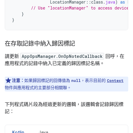
LocationManager
::
class
.
java
)
as
Lo
// Use "locationManager" to access device 
}
}
在存取記錄中納入歸因標記
請更新
AppOpsManager.OnOpNotedCallback
回呼，在
應用程式的記錄中納入已定義的歸因標記名稱。
注意：
如果歸因標記的回傳值為
，表示目前的
null
Context
物件與應用程式的主要部分相關聯。
下列程式碼片段為經過更新的邏輯，該邏輯會記錄歸因標
記：
Kotlin
Java