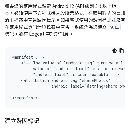
如果您的應用程式鎖定 Android 12 (API 級別 31) 以上版
本，必須使用下方程式碼片段所示格式，在應用程式的資訊
清單檔案中宣告歸因標記。如果嘗試使用的歸因標記並沒有
在應用程式資訊清單檔案中宣告，系統會為您建立
null
標記，並在 Logcat 中記錄訊息。
<manifest
<!--
The
value
of
"android:tag"
must
be
a
lite
value
of
"android:label"
must
be
a
resour
"android:label"
is
user-readable.
<attribution
android:label="@string/share_phot
...

</manifest>
建立歸因標記