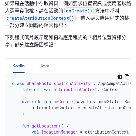
如果是在活動中存取資料，例如要求位置資訊或使用者聯絡
人清單存取權，請在活動的
onCreate()
方法中呼叫
createAttributionContext()
，傳入要與應用程式的某
一部分建立關聯的歸因標記。
下列程式碼片段示範如何為應用程式的「相片位置資訊分
享」部分建立歸因標記：
Kotlin
Java
class
SharePhotoLocationActivity
:
AppCompatActivi
lateinit
var
attributionContext
:
Context
override
fun
onCreate
(
savedInstanceState
:
Bund
attributionContext
=
createAttributionConte
}
fun
getLocation
()
{
val
locationManager
=
attributionContext
.
g