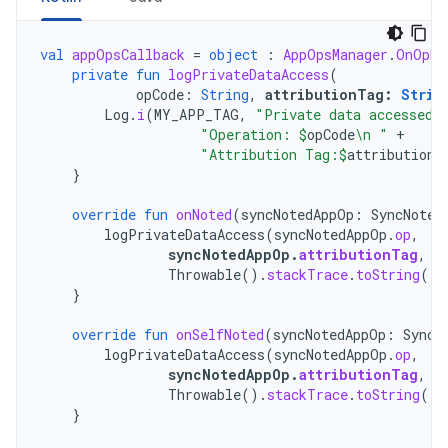
val
appOpsCallback
=
object
:
AppOpsManager
.
OnOpNo
private
fun
logPrivateDataAccess
(
opCode
:
String
,
attributionTag
:
Strin
Log
.
i
(
MY_APP_TAG
,
"Private data accessed.
"Operation: 
$
opCode
\n "
+
"Attribution Tag:
$
attributionT
}
override
fun
onNoted
(
syncNotedAppOp
:
SyncNoted
logPrivateDataAccess
(
syncNotedAppOp
.
op
,
syncNotedAppOp
.
attributionTag
,
Throwable
().
stackTrace
.
toString
())
}
override
fun
onSelfNoted
(
syncNotedAppOp
:
SyncN
logPrivateDataAccess
(
syncNotedAppOp
.
op
,
syncNotedAppOp
.
attributionTag
,
Throwable
().
stackTrace
.
toString
())
}