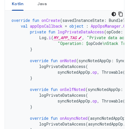
Kotlin
Java
override
fun
onCreate
(
savedInstanceState
:
Bundle?)
val
appOpsCallback
=
object
:
AppOpsManager
.
On
private
fun
logPrivateDataAccess
(
opCode
:
S
Log
.
i
(
MY_APP_TAG
,
"Private data acce
"Operation: 
$
opCode
\nStack Tra
}
override
fun
onNoted
(
syncNotedAppOp
:
SyncN
logPrivateDataAccess
(
syncNotedAppOp
.
op
,
Throwable
()
}
override
fun
onSelfNoted
(
syncNotedAppOp
:
S
logPrivateDataAccess
(
syncNotedAppOp
.
op
,
Throwable
()
}
override
fun
onAsyncNoted
(
asyncNotedAppOp
:
logPrivateDataAccess
(
asyncNotedAppOp
.
o