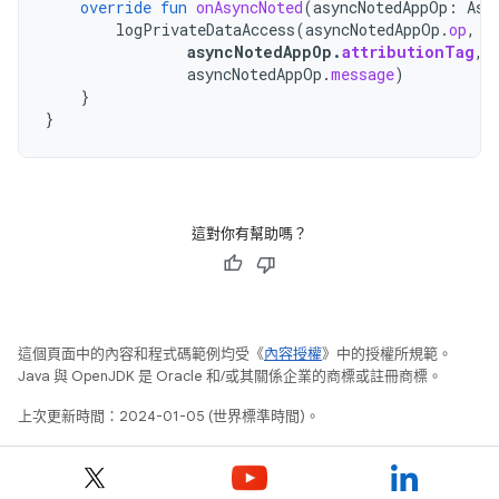
override
fun
onAsyncNoted
(
asyncNotedAppOp
:
Asy
logPrivateDataAccess
(
asyncNotedAppOp
.
op
,
asyncNotedAppOp
.
attributionTag
,
asyncNotedAppOp
.
message
)
}
}
這對你有幫助嗎？
這個頁面中的內容和程式碼範例均受《
內容授權
》中的授權所規範。
Java 與 OpenJDK 是 Oracle 和/或其關係企業的商標或註冊商標。
上次更新時間：2024-01-05 (世界標準時間)。