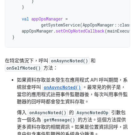
}
}
val
appOpsManager
=
getSystemService
(
AppOpsManager
::
class
.
appOpsManager
.
setOnOpNotedCallback
(
mainExecuto
}
在特定情況下，呼叫
onAsyncNoted()
和
onSelfNoted()
方法：
如果資料存取並未發生在應用程式 API 呼叫期間，系
統就會呼叫
onAsyncNoted()
。最常見的例子是，
當您的應用程式註冊事件監聽器後，每次叫用事件監
聽器的回呼時都會發生資料存取。
傳入
onAsyncNoted()
的
AsyncNotedOp
引數包
含一個名為
getMessage()
的方法。這個方法提供
更多資料存取的相關資訊。如果是位置資訊回呼，訊
息中包含事件監聽器的系統身分雜湊。