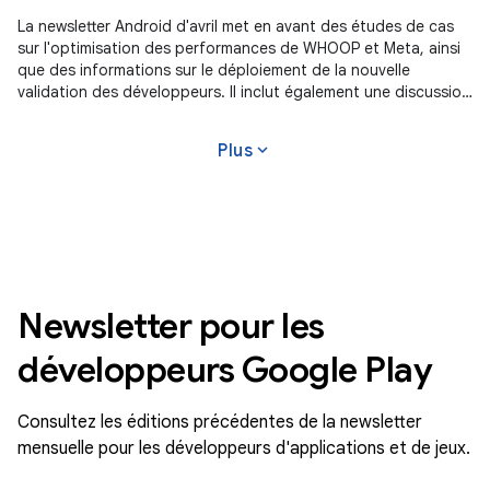
La newsletter Android d'avril met en avant des études de cas
sur l'optimisation des performances de WHOOP et Meta, ainsi
que des informations sur le déploiement de la nouvelle
validation des développeurs. Il inclut également une discussion
récente sur Gemini dans Android Studio et de nouveaux outils
pour le programme Level Up Google Play Games.
expand_more
Plus
Newsletter pour les
développeurs Google Play
Consultez les éditions précédentes de la newsletter
mensuelle pour les développeurs d'applications et de jeux.