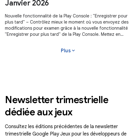
Janvier 2026
Nouvelle fonctionnalité de la Play Console : "Enregistrer pour
plus tard" – Contrôlez mieux le moment où vous envoyez des
modifications pour examen grâce à la nouvelle fonctionnalité
"Enregistrer pour plus tard" de la Play Console. Mettez en
attente les modifications qui ne sont pas prêtes, et bien plus
encore.
expand_more
Plus
Newsletter trimestrielle
dédiée aux jeux
Consultez les éditions précédentes de la newsletter
trimestrielle Google Play Jeux pour les développeurs de