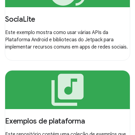
SociaLite
Este exemplo mostra como usar várias APIs da
Plataforma Android e bibliotecas do Jetpack para
implementar recursos comuns em apps de redes sociais.
library_music
Exemplos de plataforma
Este repositório contém uma coleção de exemplos que