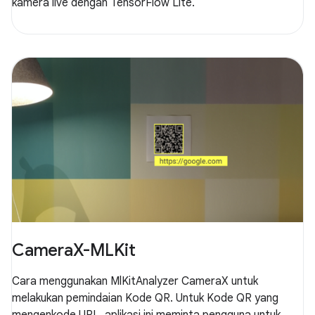
kamera live dengan TensorFlow Lite.
CameraX-MLKit
Cara menggunakan MlKitAnalyzer CameraX untuk
melakukan pemindaian Kode QR. Untuk Kode QR yang