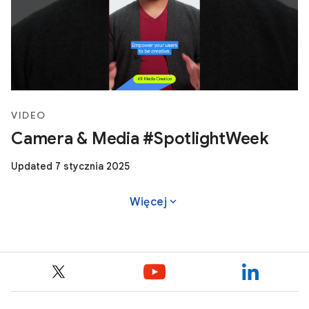
VIDEO
Camera & Media #SpotlightWeek
Updated 7 stycznia 2025
expand_more
Więcej