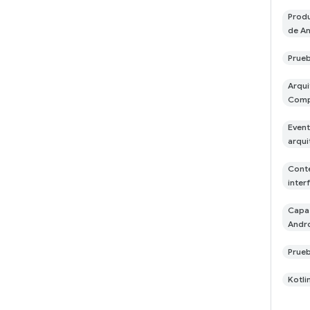
Produ
de An
Prueb
Arqui
Com
Event
arqui
Conte
inter
Capa 
Andr
Prue
Kotli