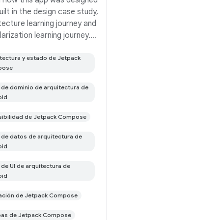
 how this app was designed
uilt in the design case study,
tecture learning journey and
arization learning journey.
is the repository for the
n Android app. It is a work in
tectura y estado de Jetpack
pose
ess 🚧. Now in Android is a
functional
de dominio de arquitectura de
oid
ibilidad de Jetpack Compose
de datos de arquitectura de
oid
de UI de arquitectura de
oid
ación de Jetpack Compose
bas de Jetpack Compose