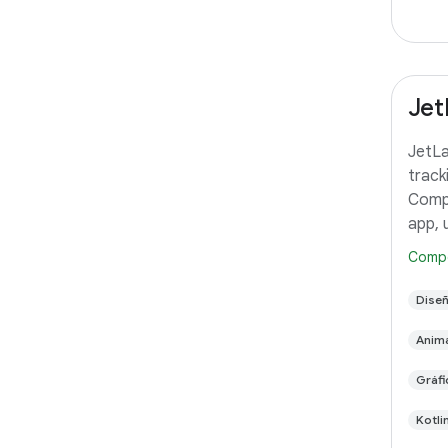
Jet
JetLa
track
Compo
app, 
of An
Comp
this 
proje
Dise
follo
Anim
Gráf
Kotli