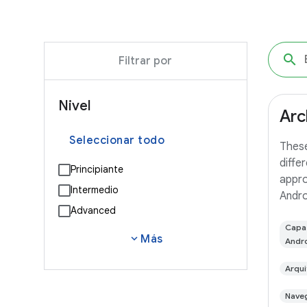
Filtrar por
Nivel
Arc
Seleccionar todo
Thes
diffe
Principiante
appro
Intermedio
Androi
Advanced
branc
(a TO
Capa 
expand_more
Más
Andr
small
you'll
Arqui
with 
Nave