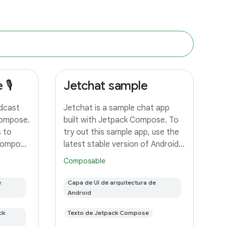
🎙️
Jetchat sample
odcast
Jetchat is a sample chat app
Compose.
built with Jetpack Compose. To
s to
try out this sample app, use the
 Compose
latest stable version of Android
tors
Studio. You can clone this
Composable
 full
repository or import the project
o try out
from Android Studio following
e
Capa de UI de arquitectura de
latest
the steps here. This sample
Android
ck
Texto de Jetpack Compose