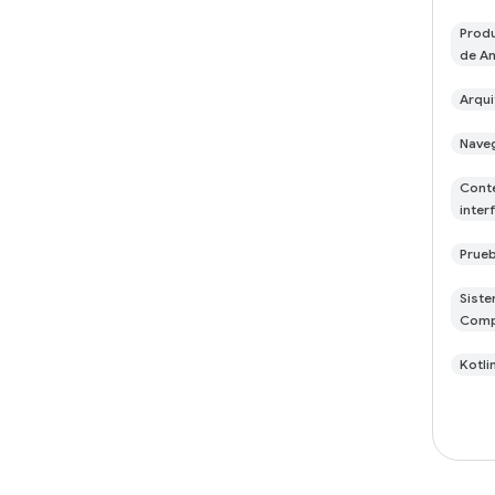
Produ
de An
Arqui
Nave
Conte
inter
Prueb
Siste
Com
Kotli