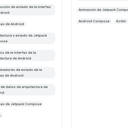
cción de estado de la interfaz
Animación de Jetpack Comp
droid
Android Compose
Kotlin
as de Android
tectura y estado de Jetpack
pose
os de la interfaz de la
tectura de Android
nedores de estado de la
faz de Android
de datos de arquitectura de
oid
bas de Jetpack Compose
n