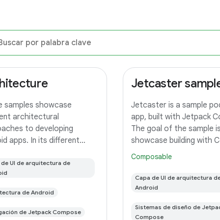
hitecture
Jetcaster sample 
e samples showcase
Jetcaster is a sample p
rent architectural
app, built with Jetpack 
aches to developing
The goal of the sample i
d apps. In its different
showcase building with
hes you'll find the same app
across multiple form fac
Composable
DO app) implemented with
de UI de arquitectura de
(mobile, TV, and Wear) and
oid
 differences. In this branch
featured architecture. T
Capa de UI de arquitectura d
 find: User Interface built
this sample app, use the 
Android
tectura de Android
Jetpack
Sistemas de diseño de Jetpa
gación de Jetpack Compose
Compose