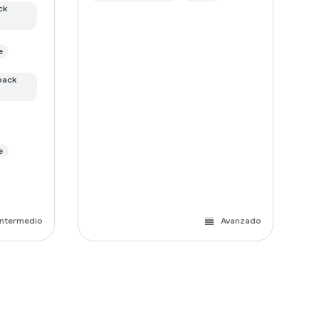
ck
e
pack
e
Intermedio
Avanzado