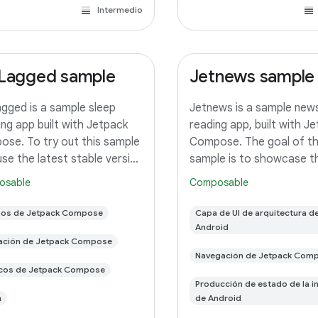
Intermedio
Lagged sample
Jetnews sample
gged is a sample sleep
Jetnews is a sample new
ing app built with Jetpack
reading app, built with J
se. To try out this sample
Compose. The goal of t
use the latest stable version
sample is to showcase t
droid Studio. You can clone
current UI capabilities of
osable
Composable
repository or import the
Compose. To try out thi
ct from Android Studio
app, use the latest stabl
ños de Jetpack Compose
Capa de UI de arquitectura d
wing the steps
of Android Studio. You c
Android
ación de Jetpack Compose
this repository
Navegación de Jetpack Com
icos de Jetpack Compose
Producción de estado de la i
n
de Android