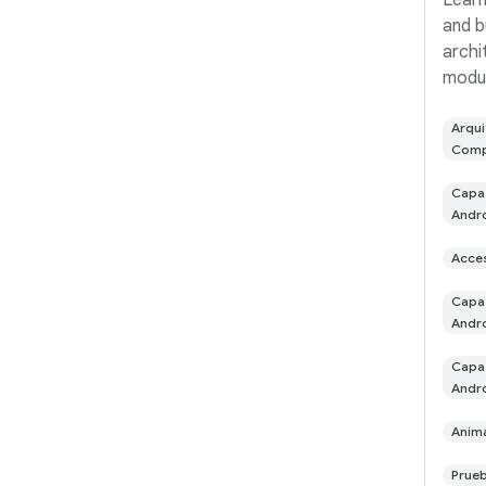
Learn
and b
archi
modul
This 
Now i
Arqui
Com
progr
fully 
Capa 
Andr
Acces
Capa 
Andr
Capa 
Andr
Anim
Prue