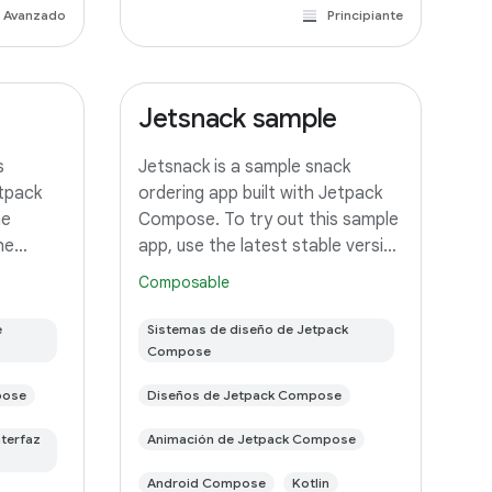
Avanzado
Principiante
Jetsnack sample
s
Jetsnack is a sample snack
etpack
ordering app built with Jetpack
he
Compose. To try out this sample
he
app, use the latest stable version
of Android Studio. You can clone
Composable
s sample
this repository or import the
e version
project from Android Studio
e
Sistemas de diseño de Jetpack
an clone
following the steps here. This
Compose
pose
Diseños de Jetpack Compose
nterfaz
Animación de Jetpack Compose
Android Compose
Kotlin