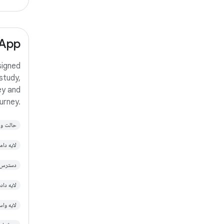
 App
signed
study,
ey and
urney.
or the
حالت و معماری 
ork in
d is a
لایه دامنه 
ctional
دسترس‌پذیری se
لایه داده‌ا
لایه واسط 