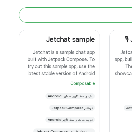
Jetchat sample
Jetchat is a sample chat app
Jetca
built with Jetpack Compose. To
app, bu
try out this sample app, use the
The
latest stable version of Android
showcas
Studio. You can clone this
acr
Composable
repository or import the project
(mob
from Android Studio following
featured
لایه واسط کاربر معماری Android
the steps here. This sample
this 
نوشتار Jetpack Compose
تولید حالت واسط کاربر Android
سیستم‌های طراحی Jetpack Compose