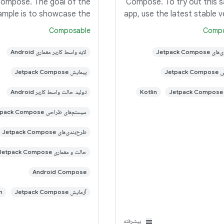
ompose. The goal of the
Compose. To try out this 
ample is to showcase the
app, use the latest stable v
current UI capabilities of
of Android Studio. You can
Composable
Compo
. To try out this sample
this repository or impo
 the latest stable version
project from Android 
Jetpack Compo
لایه واسط کاربر معماری Android
oid Studio. You can clone
following the
Jetpac
پیمایش Jetpack Compose
this repository
J
Kotlin
تولید حالت واسط کاربر Android
سیستم‌های طراحی Jetpack Compose
طرح‌بندی‌های Jetpack Compose
حالت و معماری Jetpack Compose
Android Compose
آزمایش Jetpack Compose
n
پیشرفته