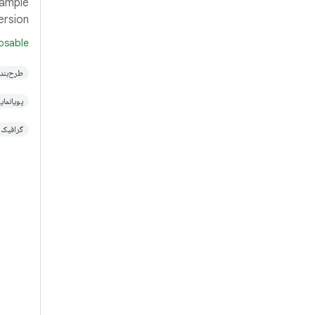
sample
ersion
 clone
sable
rt the
Studio
طرح‌بندی‌های se
 steps
پویانمایی k Compose
گرافیک etpack Compose