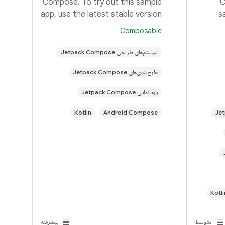
Compose. To try out this sample
C
app, use the latest stable version
s
of Android Studio. You can clone
Composable
this repository or import the
Compose
project from Android Studio
app, use
سیستم‌های طراحی Jetpack Compose
following the steps here. This
of Andr
طرح‌بندی‌های Jetpack Compose
پویانمایی Jetpack Compose
Kotlin
Android Compose
Kotli
متوسط
پیشرفته