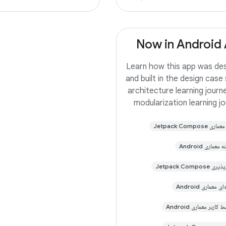
Now in Android
Learn how this app was de
and built in the design case 
architecture learning journ
modularization learning jo
This is the repository f
Jetpack Compose
Now in Android app. It is a w
progress 🚧. Now in Androi
معماری Android
fully fun
Jetpack Compo
ی معماری Android
کاربر معماری Android