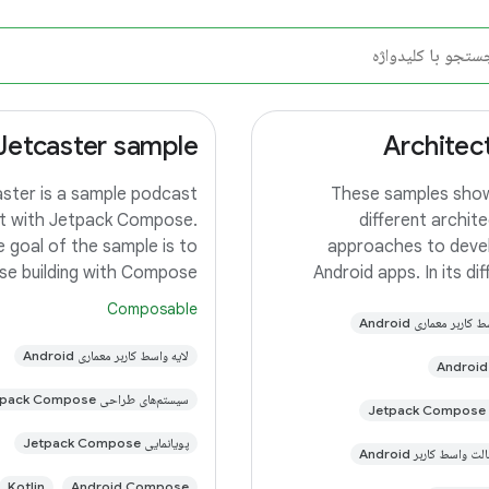
Jetcaster sample 🎙️
Architec
ster is a sample podcast
These samples sho
ilt with Jetpack Compose.
different archite
 goal of the sample is to
approaches to deve
e building with Compose
Android apps. In its di
oss multiple form factors
branches you'll find the sa
Composable
کاربر معماری Android
(a TODO app) implemente
ile, TV, and Wear) and full
 architecture. To try out
small differences. In this 
لایه واسط کاربر معماری Android
sample app, use the latest
you'll find: User Interfac
سیستم‌های طراحی Jetpack Compose
with J
Je
پویانمایی Jetpack Compose
ت واسط کاربر Android
Kotlin
Android Compose