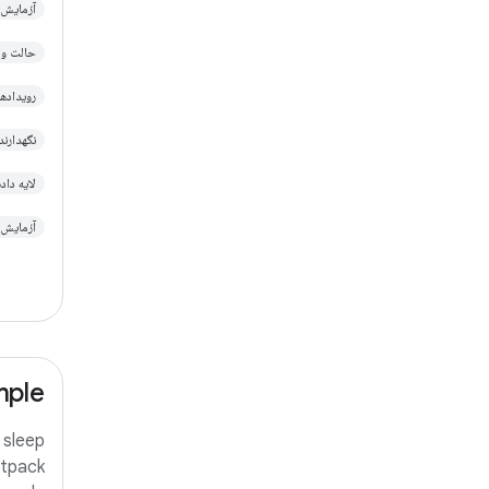
آزمایش ndroid
حالت و معماری 
رویدادهای
نگهدارنده
لایه داده‌ا
آزمایش tpack Compose
mple
 sleep
etpack