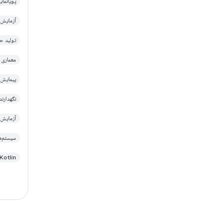
پویانمایی k Compose
آزمایش tpack Compose
تولید حال
معماری Android
پیمایش tpack Compose
نگهدارنده
آزمایش ndroid
سیستم‌های طر
Kotlin