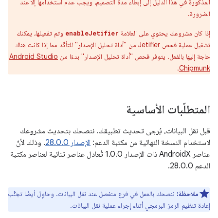
المذكورة في هذا الدليل إلى إبطاء مدة التصميم، ويجب عدم استخدامها إلا عند
الضرورة.
إذا كان مشروعك يحتوي على العلامة
وتم تفعيلها، يمكنك
enableJetifier
تشغيل عملية فحص Jetifier من "أداة تحليل الإصدار" للتأكّد مما إذا كانت هناك
حاجة إليها بالفعل. يتوفر فحص "أداة تحليل الإصدار" بدءًا من
Android Studio
.
Chipmunk
المتطلّبات الأساسية
قبل نقل البيانات، يُرجى تحديث تطبيقك. ننصحك بتحديث مشروعك
لاستخدام النسخة النهائية من مكتبة الدعم:
الإصدار 28.0.0
. وذلك لأنّ
عناصر AndroidX ذات الإصدار 1.0.0 تُعادل عناصر ثنائية لعناصر مكتبة
الدعم 28.0.0.
ملاحظة:
ننصحك بالعمل في فرع منفصل عند نقل البيانات. وحاوِل أيضًا تجنُّب
إعادة تنظيم الرمز البرمجي أثناء إجراء عملية نقل البيانات.