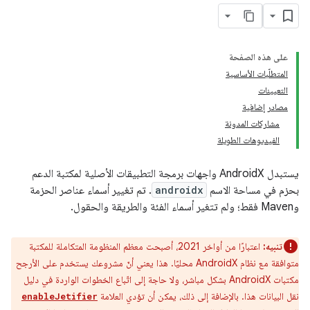
على هذه الصفحة
المتطلّبات الأساسية
التعيينات
مصادر إضافية
مشاركات المدونة
الفيديوهات الطويلة
يستبدل AndroidX واجهات برمجة التطبيقات الأصلية لمكتبة الدعم
بحزم في مساحة الاسم
androidx
. تم تغيير أسماء عناصر الحزمة
وMaven فقط؛ ولم تتغير أسماء الفئة والطريقة والحقول.
تنبيه:
اعتبارًا من أواخر 2021، أصبحت معظم المنظومة المتكاملة للمكتبة
متوافقة مع نظام AndroidX محليًا. هذا يعني أنّ مشروعك يستخدم على الأرجح
مكتبات AndroidX بشكل مباشر، ولا حاجة إلى اتّباع الخطوات الواردة في دليل
نقل البيانات هذا. بالإضافة إلى ذلك، يمكن أن تؤدي العلامة
enableJetifier