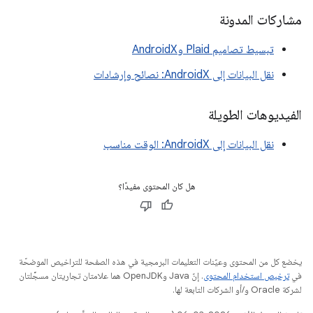
مشاركات المدونة
تبسيط تصاميم Plaid وAndroidX
نقل البيانات إلى AndroidX: نصائح وإرشادات
الفيديوهات الطويلة
نقل البيانات إلى AndroidX: الوقت مناسب
هل كان المحتوى مفيدًا؟
يخضع كل من المحتوى وعيّنات التعليمات البرمجية في هذه الصفحة للتراخيص الموضحّة
في
ترخيص استخدام المحتوى
. إنّ Java وOpenJDK هما علامتان تجاريتان مسجَّلتان
لشركة Oracle و/أو الشركات التابعة لها.