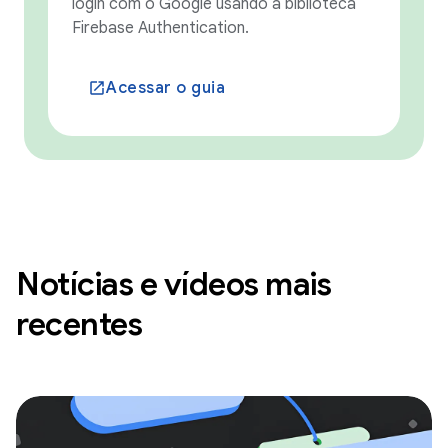
login com o Google usando a biblioteca
Firebase Authentication.
Acessar o guia
launch
Notícias e vídeos mais
recentes