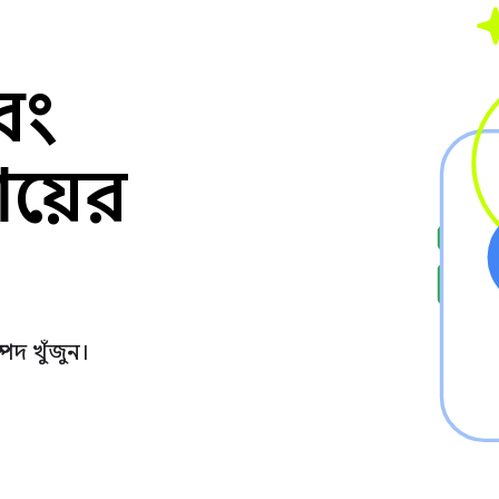
 এবং
ায়ের
্পদ খুঁজুন।