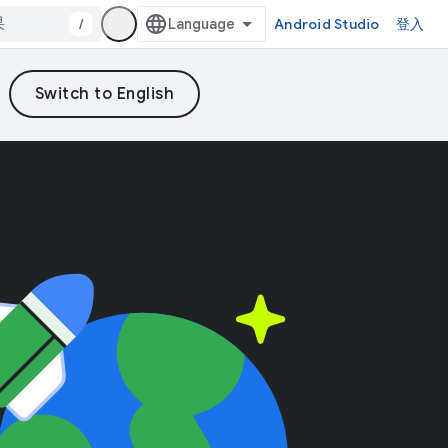
/
Android Studio
登入