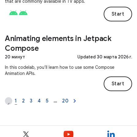
that are commonly available in TV apps.
Start
Animating elements in Jetpack
Compose
20 минут
Updated 30 марта 2026 г.
In this codelab, you’ll learn how to use some Compose
Animation APIs.
Start
1
2
3
4
5
…
20