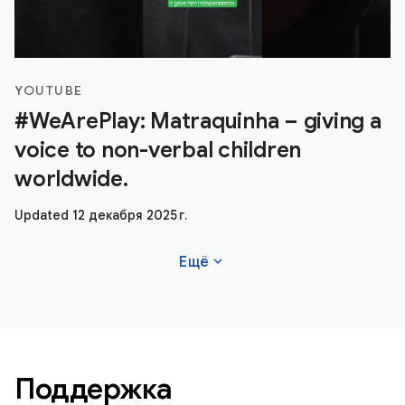
YOUTUBE
#WeArePlay: Matraquinha – giving a
voice to non-verbal children
worldwide.
Updated 12 декабря 2025 г.
expand_more
Ещё
Поддержка