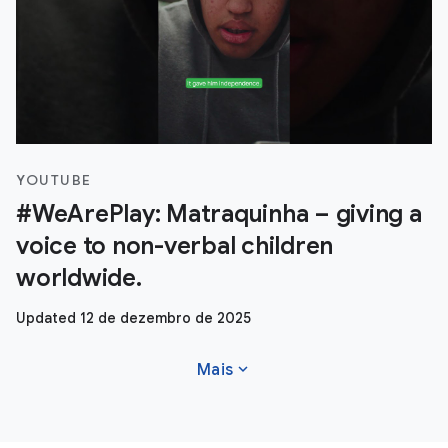
YOUTUBE
#WeArePlay: Matraquinha – giving a
voice to non-verbal children
worldwide.
Updated 12 de dezembro de 2025
expand_more
Mais