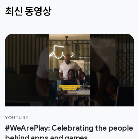
최신 동영상
YOUTUBE
#WeArePlay: Celebrating the people
behind apps and games