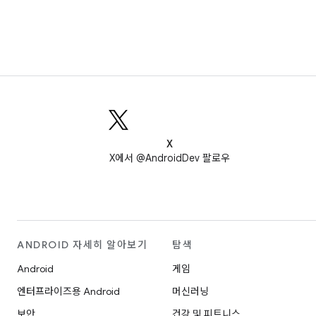
X
X에서 @AndroidDev 팔로우
ANDROID 자세히 알아보기
탐색
Android
게임
엔터프라이즈용 Android
머신러닝
보안
건강 및 피트니스