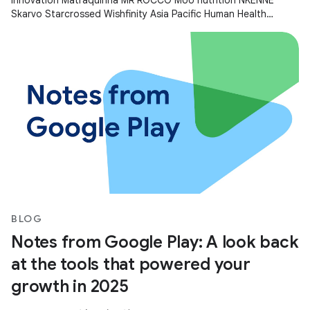
Innovation Matraquinha MR ROCCO MUU nutrition NKENNE
Skarvo Starcrossed Wishfinity Asia Pacific Human Health
Kitakuji Lazy Surfers Mellers Tech
BLOG
Notes from Google Play: A look back
at the tools that powered your
growth in 2025