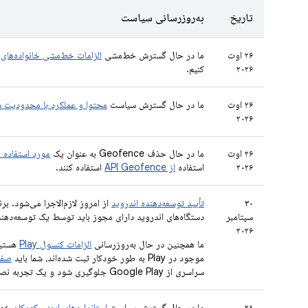
تاریخ
به‌روزرسانی سیاست
۲۶ اوت
ما در حال گسترش خط‌مشی
الزامات خط‌مشی خانواده‌های
خ
۲۰۲۶
کنیم.
۲۶ اوت
ما در حال گسترش سیاست
محتوا و عملکرد با محدودیت 
۲۰۲۶
۲۶ اوت
ما در حال حذف Geofence به عنوان یک
مورد استفاده 
۲۰۲۶
استفاده
از API Geofence
استفاده کنند.
۳۰
تأیید توسعه‌دهنده اندروید
از امروز لازم‌الاجرا می‌شود. بر
سپتامبر
دستگاه‌های اندروید دارای مجوز باید توسط یک توسعه‌دهن
۲۰۲۶
ما همچنین در حال به‌روزرسانی
الزامات کنسول Play
موجود در Play به طور خودکار ثبت شده‌اند، شما باید
صفحه
سراسری از Google Play جلوگیری شود و یک تجربه نصب بی‌نقص برای کاربر تضمین شود.
۲۸
ما در حال گسترش سیاست
استانداردهای ایمنی کودکان
خود 