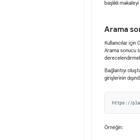
başlıklı makaleyi
Arama so
Kullanıcılar içi
Arama sonucu say
derecelendirmele
Bağlantıyı oluş
girişlerinin dış
Örneğin: