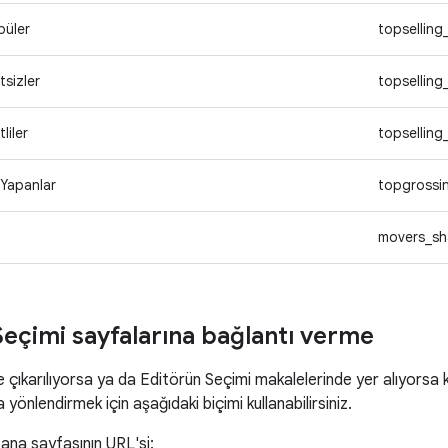
püler
topselling
tsizler
topselling
liler
topsellin
 Yapanlar
topgrossi
movers_sh
Seçimi sayfalarına bağlantı verme
çıkarılıyorsa ya da Editörün Seçimi makalelerinde yer alıyorsa k
yönlendirmek için aşağıdaki biçimi kullanabilirsiniz.
ana sayfasının URL'si: