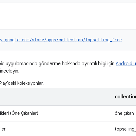
y.google.com/store/apps/collection/topselling_free
id uygulamasında gönderme hakkında ayrıntılı bilgi için
Android 
 inceleyin.
ay'deki koleksiyonlar.
collecti
ikleri (Öne Çıkanlar)
öne çıkan
ler
topselling