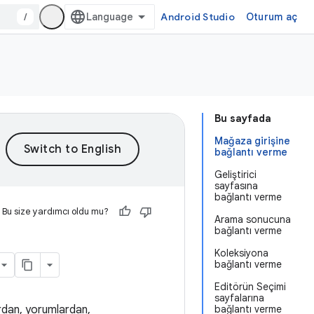
/
Android Studio
Oturum aç
Bu sayfada
Mağaza girişine
bağlantı verme
Geliştirici
sayfasına
bağlantı verme
Bu size yardımcı oldu mu?
Arama sonucuna
bağlantı verme
Koleksiyona
bağlantı verme
Editörün Seçimi
sayfalarına
ardan, yorumlardan,
bağlantı verme