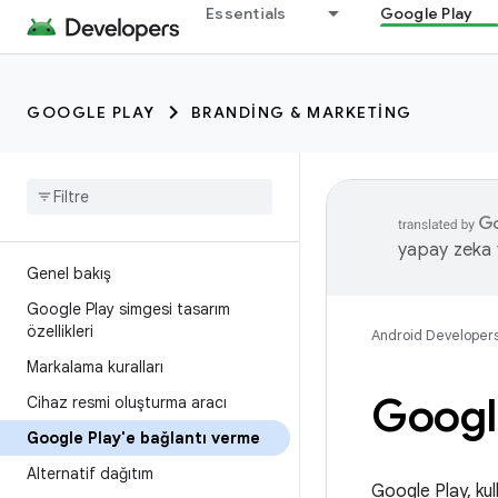
Essentials
Google Play
GOOGLE PLAY
BRANDING & MARKETING
yapay zeka t
Genel bakış
Google Play simgesi tasarım
özellikleri
Android Developer
Markalama kuralları
Google
Cihaz resmi oluşturma aracı
Google Play'e bağlantı verme
Alternatif dağıtım
Google Play, kul