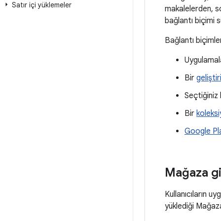
Satır içi yüklemeler
makalelerden, so
bağlantı biçimi s
Bağlantı biçimle
Uygulamal
Bir
gelişti
Seçtiğiniz 
Bir
koleks
Google Pla
Mağaza gi
Kullanıcıların u
yüklediği Mağaza