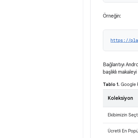
Örneğin:
https://pla
Bağlantıyı Andro
başlıklı makaleyi
Tablo 1.
Google Pl
Koleksiyon
Ekibimizin Seçt
Ücretli En Popü