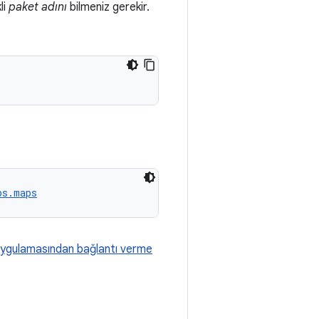
li
paket adını
bilmeniz gerekir.
ps.maps
uygulamasından bağlantı verme