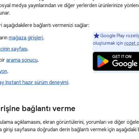
syal medya yayınlarından ve diğer yerlerden ürünlerinize yönlen
unar.
ri aşağıdakilere bağlantı vermenizi sağlar:
Google Play rozeti
arın
mağaza girişleri
.
oluşturmak için
rozet o
ricinin sayfası
.
bir
arama sonucu
.
iyon
.
y Instant hazır sürüm deneyimi
.
rişine bağlantı verme
ygulama açıklamasını, ekran görüntülerini, yorumları ve diğer öğele
 girişi sayfasına doğrudan derin bağlantı vermek için aşağıdaki bi