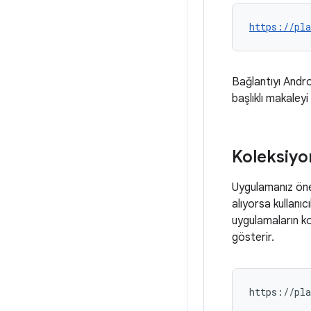
https://pl
Bağlantıyı Andro
başlıklı makaleyi
Koleksiyo
Uygulamanız öne 
alıyorsa kullanıc
uygulamaların ko
gösterir.