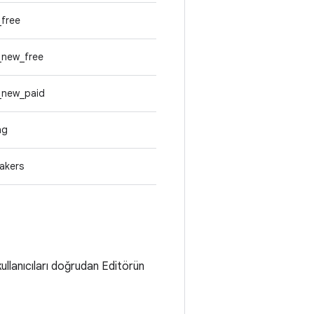
_free
_new_free
g_new_paid
ng
akers
ullanıcıları doğrudan Editörün