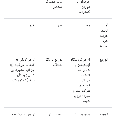
حرفه‌ای با
سایر مصارف
توزیع
شخصی.
گسترده.
آیا
بله
خیر
خیر
تأیید
هویت
لازم
است؟
توزیع
از هر فروشگاه
توزیع تا 20
از هر کانالی که
اپلیکیشن یا
دستگاه
انتخاب می‌کنید (به
کانالی که
جز اپ استورهایی
انتخاب
که نیاز به تأیید
می‌کنید
دارند) توزیع کنید.
(وب‌سایت
شرکت شما و
غیره) توزیع
کنید.
تجربه
هیچ چیز از
دعوت برای
از جریان پیشرفته