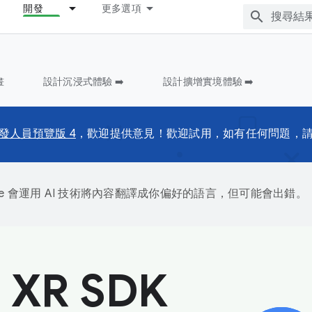
開發
更多選項
畫
設計沉浸式體驗 ➡️
設計擴增實境體驗 ➡️
發人員預覽版 4
，歡迎提供意見！歡迎試用，如有任何問題，
gle 會運用 AI 技術將內容翻譯成你偏好的語言，但可能會出錯。
 XR SDK