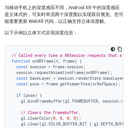
与移动手机上的深度感应不同，Android XR 中的深度感应
是立体式的，可实时串流两个深度图以实现双目视觉。您可
能需要更新 WebXR 代码，以正确支持立体深度帧。
以下示例以立体方式呈现深度信息：
// Called every time a XRSession requests that a n
function
onXRFrame
(
t
,
frame
)
{
const
session
=
frame
.
session
;
session
.
requestAnimationFrame
(
onXRFrame
);
const
baseLayer
=
session
.
renderState
.
baseLayer
;
const
pose
=
frame
.
getViewerPose
(
xrRefSpace
);
if
(
pose
)
{
gl
.
bindFramebuffer
(
gl
.
FRAMEBUFFER
,
session
.
ren
// Clears the framebuffer.
gl
.
clearColor
(
0
,
0
,
0
,
0
);
gl
.
clear
(
gl
.
COLOR_BUFFER_BIT
|
gl
.
DEPTH_BUFFE