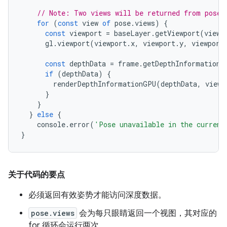
// Note: Two views will be returned from pose.
for
(
const
view
of
pose
.
views
)
{
const
viewport
=
baseLayer
.
getViewport
(
view
)
gl
.
viewport
(
viewport
.
x
,
viewport
.
y
,
viewport
const
depthData
=
frame
.
getDepthInformation
(
if
(
depthData
)
{
renderDepthInformationGPU
(
depthData
,
view
,
}
}
}
else
{
console
.
error
(
'Pose unavailable in the current
}
关于代码的要点
必须返回有效姿势才能访问深度数据。
pose.views
会为每只眼睛返回一个视图，其对应的
for 循环会运行两次。