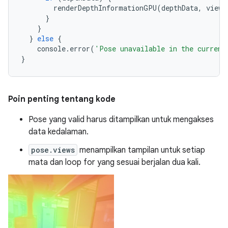
renderDepthInformationGPU
(
depthData
,
view
,
}
}
}
else
{
console
.
error
(
'Pose unavailable in the current
}
Poin penting tentang kode
Pose yang valid harus ditampilkan untuk mengakses
data kedalaman.
pose.views
menampilkan tampilan untuk setiap
mata dan loop for yang sesuai berjalan dua kali.