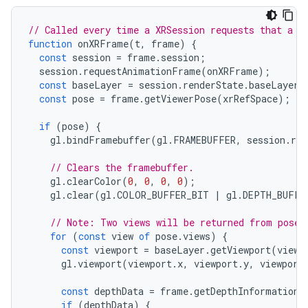
// Called every time a XRSession requests that a n
function
onXRFrame
(
t
,
frame
)
{
const
session
=
frame
.
session
;
session
.
requestAnimationFrame
(
onXRFrame
);
const
baseLayer
=
session
.
renderState
.
baseLayer
;
const
pose
=
frame
.
getViewerPose
(
xrRefSpace
);
if
(
pose
)
{
gl
.
bindFramebuffer
(
gl
.
FRAMEBUFFER
,
session
.
ren
// Clears the framebuffer.
gl
.
clearColor
(
0
,
0
,
0
,
0
);
gl
.
clear
(
gl
.
COLOR_BUFFER_BIT
|
gl
.
DEPTH_BUFFE
// Note: Two views will be returned from pose.
for
(
const
view
of
pose
.
views
)
{
const
viewport
=
baseLayer
.
getViewport
(
view
)
gl
.
viewport
(
viewport
.
x
,
viewport
.
y
,
viewport
const
depthData
=
frame
.
getDepthInformation
(
if
(
depthData
)
{