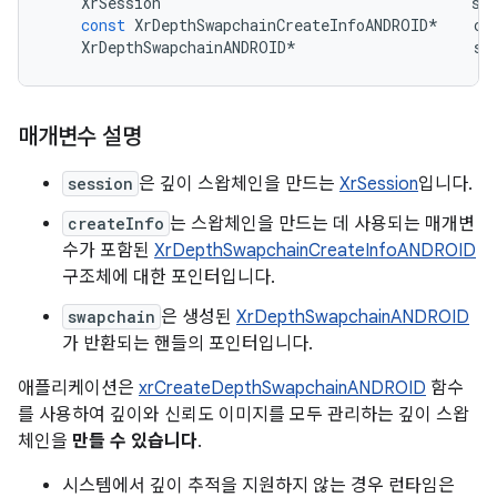
XrSession
se
const
XrDepthSwapchainCreateInfoANDROID
*
cr
XrDepthSwapchainANDROID
*
sw
매개변수 설명
session
은 깊이 스왑체인을 만드는
XrSession
입니다.
createInfo
는 스왑체인을 만드는 데 사용되는 매개변
수가 포함된
XrDepthSwapchainCreateInfoANDROID
구조체에 대한 포인터입니다.
swapchain
은 생성된
XrDepthSwapchainANDROID
가 반환되는 핸들의 포인터입니다.
애플리케이션은
xrCreateDepthSwapchainANDROID
함수
를 사용하여 깊이와 신뢰도 이미지를 모두 관리하는 깊이 스왑
체인을
만들 수 있습니다
.
시스템에서 깊이 추적을 지원하지 않는 경우 런타임은