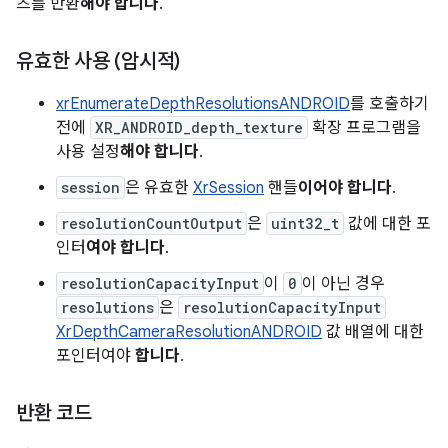
츠를 반환
해야 합니다
.
유효한 사용 (암시적)
xrEnumerateDepthResolutionsANDROID
를 호출하기
전에
XR_ANDROID_depth_texture
확장 프로그램을
사용 설정
해야 합니다
.
session
은 유효한
XrSession
핸들
이어야 합니다
.
resolutionCountOutput
은
uint32_t
값에 대한 포
인터
여야 합니다
.
resolutionCapacityInput
이
0
이 아닌 경우
resolutions
은
resolutionCapacityInput
XrDepthCameraResolutionANDROID
값 배열에 대한
포인터여야
합니다
.
반환 코드