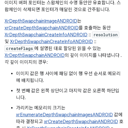
이미지 버퍼 포인터는 스왑체인의 수명 동안만 유효합니다. 스
왑체인이 삭제되면 포인터가 매달린 것으로 간주됩니다.
XrDepthSwapchainImageANDROID
는
xrCreateDepthSwapchainANDROID
를 호출하는 동안
XrDepthSwapchainCreateInfoANDROID
::
resolution
및
XrDepthSwapchainCreateInfoANDROID
::
createFlags
에 설명된 대로 할당된 읽을 수 있는
XrDepthSwapchainANDROID
의 깊이 이미지를 나타냅니다 .
각 깊이 이미지의 경우:
이미지 값은 행 사이에 패딩 없이 행 우선 순서로 메모리
에 배치됩니다.
첫 번째 값은 왼쪽 상단이고 마지막 값은 오른쪽 하단입
니다.
가리키는 메모리의 크기는
xrEnumerateDepthSwapchainImagesANDROID
값에
따라 결정되고
xrCreateDepthSwapchainANDROID
호