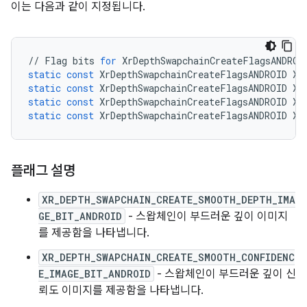
이는 다음과 같이 지정됩니다.
//
Flag
bits
for
XrDepthSwapchainCreateFlagsANDROI
static
const
XrDepthSwapchainCreateFlagsANDROID
XR
static
const
XrDepthSwapchainCreateFlagsANDROID
XR
static
const
XrDepthSwapchainCreateFlagsANDROID
XR
static
const
XrDepthSwapchainCreateFlagsANDROID
XR
플래그 설명
XR_DEPTH_SWAPCHAIN_CREATE_SMOOTH_DEPTH_IMA
GE_BIT_ANDROID
- 스왑체인이 부드러운 깊이 이미지
를 제공함을 나타냅니다.
XR_DEPTH_SWAPCHAIN_CREATE_SMOOTH_CONFIDENC
E_IMAGE_BIT_ANDROID
- 스왑체인이 부드러운 깊이 신
뢰도 이미지를 제공함을 나타냅니다.