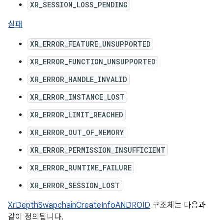
XR_SESSION_LOSS_PENDING
실패
XR_ERROR_FEATURE_UNSUPPORTED
XR_ERROR_FUNCTION_UNSUPPORTED
XR_ERROR_HANDLE_INVALID
XR_ERROR_INSTANCE_LOST
XR_ERROR_LIMIT_REACHED
XR_ERROR_OUT_OF_MEMORY
XR_ERROR_PERMISSION_INSUFFICIENT
XR_ERROR_RUNTIME_FAILURE
XR_ERROR_SESSION_LOST
XrDepthSwapchainCreateInfoANDROID
구조체는 다음과
같이 정의됩니다.