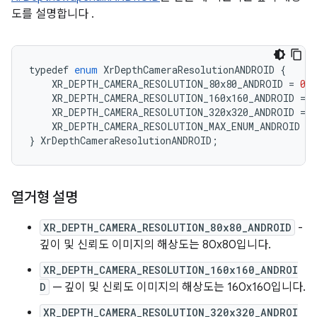
도를 설명합니다 .
typedef
enum
XrDepthCameraResolutionANDROID
{
XR_DEPTH_CAMERA_RESOLUTION_80x80_ANDROID
=
0
,
XR_DEPTH_CAMERA_RESOLUTION_160x160_ANDROID
=
1
XR_DEPTH_CAMERA_RESOLUTION_320x320_ANDROID
=
2
XR_DEPTH_CAMERA_RESOLUTION_MAX_ENUM_ANDROID
=
}
XrDepthCameraResolutionANDROID
;
열거형 설명
XR_DEPTH_CAMERA_RESOLUTION_80x80_ANDROID
-
깊이 및 신뢰도 이미지의 해상도는 80x80입니다.
XR_DEPTH_CAMERA_RESOLUTION_160x160_ANDROI
D
— 깊이 및 신뢰도 이미지의 해상도는 160x160입니다.
XR_DEPTH_CAMERA_RESOLUTION_320x320_ANDROI