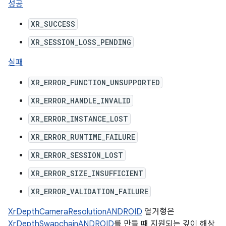
성공
XR_SUCCESS
XR_SESSION_LOSS_PENDING
실패
XR_ERROR_FUNCTION_UNSUPPORTED
XR_ERROR_HANDLE_INVALID
XR_ERROR_INSTANCE_LOST
XR_ERROR_RUNTIME_FAILURE
XR_ERROR_SESSION_LOST
XR_ERROR_SIZE_INSUFFICIENT
XR_ERROR_VALIDATION_FAILURE
XrDepthCameraResolutionANDROID
열거형은
XrDepthSwapchainANDROID
를 만들 때 지원되는 깊이 해상