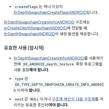
createFlags
는 하나 이상의
XrDepthSwapchainCreateFlagsANDROID
입니다 .
XrDepthSwapchainCreateInfoANDROID
구조체는
xrCreateDepthSwapchainANDROID
에 전달될 때
XrDepthSwapchainANDROID
의 생성 옵션을 제공합니다 .
유효한 사용 (암시적)
XrDepthSwapchainCreateInfoANDROID
를 사용하기
전에
XR_ANDROID_depth_texture
확장 프로그램을
사용 설정
해야 합니다
.
type
은
XR_TYPE_DEPTH_SWAPCHAIN_CREATE_INFO_ANDROI
D
이어야
합니다
.
next
은
NULL
이거나
구조체 체인의 다음 구조체
를 가
리키는 유효한 포인터
여야 합니다
.