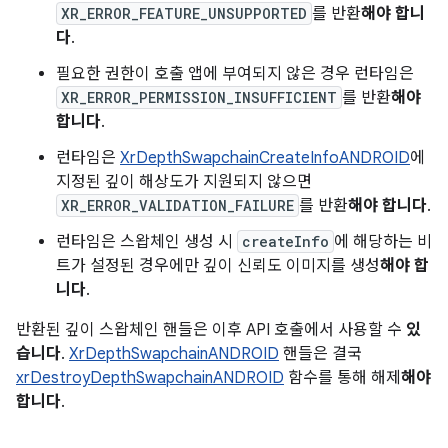
XR_ERROR_FEATURE_UNSUPPORTED
를 반환
해야 합니
다
.
필요한 권한이 호출 앱에 부여되지 않은 경우 런타임은
XR_ERROR_PERMISSION_INSUFFICIENT
를 반환
해야
합니다
.
런타임은
XrDepthSwapchainCreateInfoANDROID
에
지정된 깊이 해상도가 지원되지 않으면
XR_ERROR_VALIDATION_FAILURE
를 반환
해야 합니다
.
런타임은 스왑체인 생성 시
createInfo
에 해당하는 비
트가 설정된 경우에만 깊이 신뢰도 이미지를 생성
해야 합
니다
.
반환된 깊이 스왑체인 핸들은 이후 API 호출에서 사용할 수
있
습니다
.
XrDepthSwapchainANDROID
핸들은 결국
xrDestroyDepthSwapchainANDROID
함수를 통해 해제
해야
합니다
.