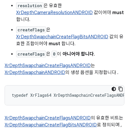
resolution
은 유효한
XrDepthCameraResolutionANDROID
값이어야
must
합니다.
createFlags
은
XrDepthSwapchainCreateFlagBitsANDROID
값의 유
효한 조합이어야
must
합니다.
createFlags
은
0
이
아니어야 합니다
.
XrDepthSwapchainCreateFlagsANDROID
는
XrDepthSwapchainANDROID
의 생성 옵션을 지정합니다 .
typedef
XrFlags64
XrDepthSwapchainCreateFlagsANDRO
XrDepthSwapchainCreateFlagsANDROID
의 유효한 비트는
XrDepthSwapchainCreateFlagBitsANDROID
로 정의되며 ,