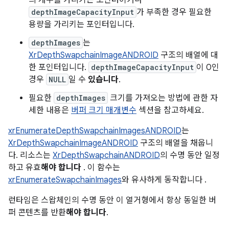
의 개수를 가리키는 포인터이거나
depthImageCapacityInput
가 부족한 경우 필요한
용량을 가리키는 포인터입니다.
depthImages
는
XrDepthSwapchainImageANDROID
구조의 배열에 대
한 포인터입니다.
depthImageCapacityInput
이 0인
경우
NULL
일 수
있습니다
.
필요한
depthImages
크기를 가져오는 방법에 관한 자
세한 내용은
버퍼 크기 매개변수
섹션을 참고하세요.
xrEnumerateDepthSwapchainImagesANDROID
는
XrDepthSwapchainImageANDROID
구조의 배열을 채웁니
다. 리소스는
XrDepthSwapchainANDROID
의 수명 동안 일정
하고 유효
해야 합니다
. 이 함수는
xrEnumerateSwapchainImages
와 유사하게 동작합니다 .
런타임은 스왑체인의 수명 동안 이 열거형에서 항상 동일한 버
퍼 콘텐츠를 반환
해야 합니다
.