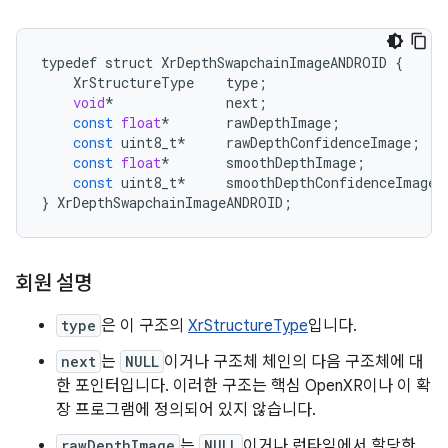
typedef
struct
XrDepthSwapchainImageANDROID
{
XrStructureType
type
;
void
*
next
;
const
float
*
rawDepthImage
;
const
uint8_t
*
rawDepthConfidenceImage
;
const
float
*
smoothDepthImage
;
const
uint8_t
*
smoothDepthConfidenceImage
;
}
XrDepthSwapchainImageANDROID
;
회원 설명
type
은 이 구조의
XrStructureType
입니다.
next
는
NULL
이거나 구조체 체인의 다음 구조체에 대
한 포인터입니다. 이러한 구조는 핵심 OpenXR이나 이 확
장 프로그램에 정의되어 있지 않습니다.
rawDepthImage
는
NULL
이거나 런타임에서 할당한