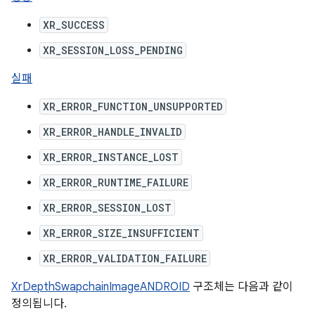
XR_SUCCESS
XR_SESSION_LOSS_PENDING
실패
XR_ERROR_FUNCTION_UNSUPPORTED
XR_ERROR_HANDLE_INVALID
XR_ERROR_INSTANCE_LOST
XR_ERROR_RUNTIME_FAILURE
XR_ERROR_SESSION_LOST
XR_ERROR_SIZE_INSUFFICIENT
XR_ERROR_VALIDATION_FAILURE
XrDepthSwapchainImageANDROID
구조체는 다음과 같이
정의됩니다.