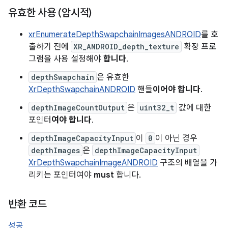
유효한 사용 (암시적)
xrEnumerateDepthSwapchainImagesANDROID
를 호
출하기 전에
XR_ANDROID_depth_texture
확장 프로
그램을 사용 설정해야
합니다
.
depthSwapchain
은 유효한
XrDepthSwapchainANDROID
핸들
이어야 합니다
.
depthImageCountOutput
은
uint32_t
값에 대한
포인터
여야 합니다
.
depthImageCapacityInput
이
0
이 아닌 경우
depthImages
은
depthImageCapacityInput
XrDepthSwapchainImageANDROID
구조의 배열을 가
리키는 포인터여야
must
합니다.
반환 코드
성공