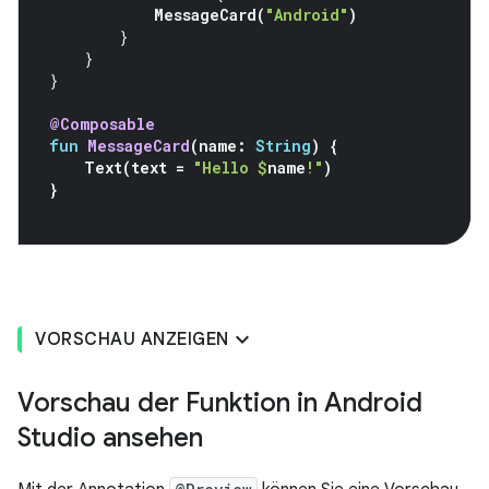
MessageCard
(
"Android"
)
}
}
}
@Composable
fun
MessageCard
(
name
:
String
)
{
Text
(
text
=
"Hello 
$
name
!"
)
}
VORSCHAU ANZEIGEN
Vorschau der Funktion in Android
Studio ansehen