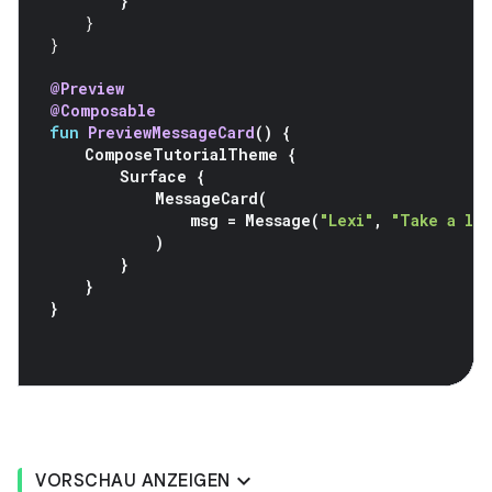
}
}
}
@Preview
@Composable
fun
PreviewMessageCard
()
{
ComposeTutorialTheme
{
Surface
{
MessageCard
(
msg
=
Message
(
"Lexi"
,
"Take a lo
)
}
}
}
VORSCHAU ANZEIGEN