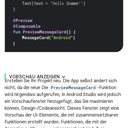
Text
(
text
=
"Hello 
$
name
!"
)
}
@Preview
@Composable
fun
PreviewMessageCard
()
{
MessageCard
(
"Android"
)
}
VORSCHAU ANZEIGEN
Erstellen Sie Ihr Projekt neu. Die App selbst ändert sich
nicht, da die neue Die
PreviewMessageCard
-Funktion
wird nirgendwo aufgerufen, In Android Studio wird jedoch
ein Vorschaufenster hinzugefügt, das Sie maximieren
können, Design-/Codeansicht. Dieses Fenster zeigt eine
Vorschau der UI-Elemente, die mit zusammensetzbaren
Funktionen erstellt wurden. Funktionen, die mit der