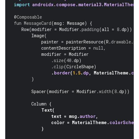
import
androidx.compose.material3.MaterialTheme
@Composable
fun
MessageCard
(
msg
:
Message
)
{
Row
(
modifier
=
Modifier
.
padding
(
all
=
8.
dp
))
{
Image
(
painter
=
painterResource
(
R
.
drawable
.
pr
contentDescription
=
null
,
modifier
=
Modifier
.
size
(
40.
dp
)
.
clip
(
CircleShape
)
.
border
(
1.5
.
dp
,
MaterialTheme
.
co
)
Spacer
(
modifier
=
Modifier
.
width
(
8.
dp
))
Column
{
Text
(
text
=
msg
.
author
,
color
=
MaterialTheme
.
colorSchem
)