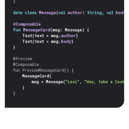
}
data
class
Message
(
val
author
:
String
,
val
body
:
@Composable
fun
MessageCard
(
msg
:
Message
)
{
Text
(
text
=
msg
.
author
)
Text
(
text
=
msg
.
body
)
}
@Preview
@Composable
fun
PreviewMessageCard
()
{
MessageCard
(
msg
=
Message
(
"Lexi"
,
"Hey, take a look 
)
}