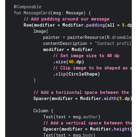
@Composable
fun
MessageCard
(
msg
:
Message
)
{
// Add padding around our message
Row
(
modifier
=
Modifier
.
padding
(
all
=
8.
dp
)
Image
(
painter
=
painterResource
(
R
.
drawable
.
p
contentDescription
=
"Contact profile 
modifier
=
Modifier
// Set image size to 40 dp
.
size
(
40.
dp
)
// Clip image to be shaped as a 
.
clip
(
CircleShape
)
)
// Add a horizontal space between the i
Spacer
(
modifier
=
Modifier
.
width
(
8.
dp
))
Column
{
Text
(
text
=
msg
.
author
)
// Add a vertical space between the 
Spacer
(
modifier
=
Modifier
.
height
(
4
Text
(
text
=
msg
.
body
)