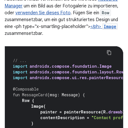
Manager
um ein Bild aus der Fotogalerie zu importieren,
oder
verwenden Sie dieses Foto
. Fügen Sie ein
Row
zusammensetzbar, um ein gut strukturiertes Design und
eine <ph type="x-smartling-placeholder">
</ph>
Image
zusammensetzbar.
// ...
import
androidx.compose.foundation.Image
import
androidx.compose.foundation.layout.Row
import
androidx.compose.ui.res.painterResource
@Composable
fun
MessageCard
(
msg
:
Message
)
{
Row
{
Image
(
painter
=
painterResource
(
R
.
drawable
contentDescription
=
"Contact profil
)