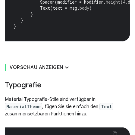
Spacer
(
modifier
=
Modifier
.
height
(
4.
dp
Text
(
text
=
msg
.
body
)
}
}
}
VORSCHAU ANZEIGEN
Typografie
Material Typografie-Stile sind verfügbar in
MaterialTheme
, fügen Sie sie einfach den
Text
zusammensetzbaren Funktionen hinzu.