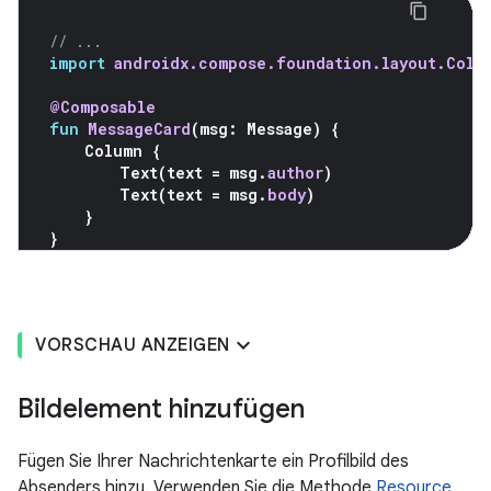
// ...
import
androidx.compose.foundation.layout.Colu
@Composable
fun
MessageCard
(
msg
:
Message
)
{
Column
{
Text
(
text
=
msg
.
author
)
Text
(
text
=
msg
.
body
)
}
}
VORSCHAU ANZEIGEN
Bildelement hinzufügen
Fügen Sie Ihrer Nachrichtenkarte ein Profilbild des
Absenders hinzu. Verwenden Sie die Methode
Resource