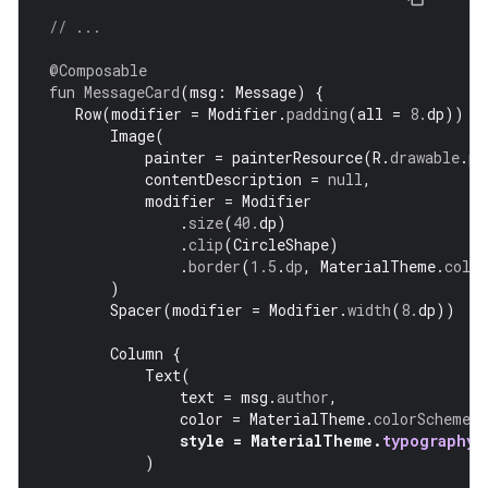
// ...
@Composable
fun
MessageCard
(
msg
:
Message
)
{
Row
(
modifier
=
Modifier
.
padding
(
all
=
8.
dp
))
{
Image
(
painter
=
painterResource
(
R
.
drawable
.
pr
contentDescription
=
null
,
modifier
=
Modifier
.
size
(
40.
dp
)
.
clip
(
CircleShape
)
.
border
(
1.5
.
dp
,
MaterialTheme
.
colo
)
Spacer
(
modifier
=
Modifier
.
width
(
8.
dp
))
Column
{
Text
(
text
=
msg
.
author
,
color
=
MaterialTheme
.
colorScheme
.
s
style
=
MaterialTheme
.
typography
.
)