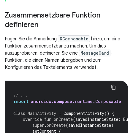
Zusammensetzbare Funktion
definieren
Fügen Sie die Anmerkung
@Composable
hinzu, um eine
Funktion zusammensetzbar zu machen. Um dies
auszuprobieren, definieren Sie eine
MessageCard
-
Funktion, die einen Namen übergeben und zum
Konfigurieren des Textelements verwendet.
// ...
import
androidx.compose.runtime.Composable
class
MainActivity
:
ComponentActivity
()
{
override
fun
onCreate
(
savedInstanceState
:
Bund
super
.
onCreate
(
savedInstanceState
)
setContent
{