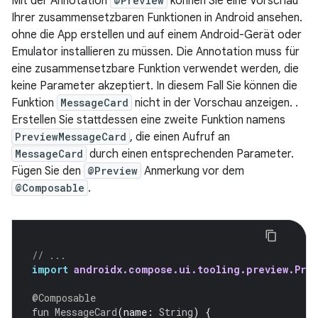
Mit der Annotation
@Preview
können Sie eine Vorschau
Ihrer zusammensetzbaren Funktionen in Android ansehen.
ohne die App erstellen und auf einem Android-Gerät oder
Emulator installieren zu müssen. Die Annotation muss für
eine zusammensetzbare Funktion verwendet werden, die
keine Parameter akzeptiert. In diesem Fall Sie können die
Funktion
MessageCard
nicht in der Vorschau anzeigen. .
Erstellen Sie stattdessen eine zweite Funktion namens
PreviewMessageCard
, die einen Aufruf an
MessageCard
durch einen entsprechenden Parameter.
Fügen Sie den
@Preview
Anmerkung vor dem
@Composable
.
// ...
import
androidx.compose.ui.tooling.preview.Prev
@Composable
fun
MessageCard
(
name
:
String
)
{