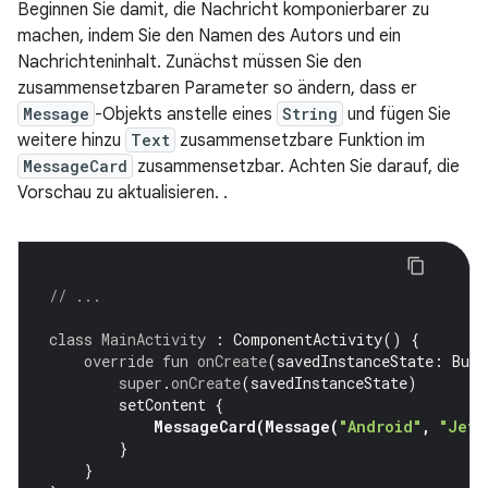
Beginnen Sie damit, die Nachricht komponierbarer zu
machen, indem Sie den Namen des Autors und ein
Nachrichteninhalt. Zunächst müssen Sie den
zusammensetzbaren Parameter so ändern, dass er
Message
-Objekts anstelle eines
String
und fügen Sie
weitere hinzu
Text
zusammensetzbare Funktion im
MessageCard
zusammensetzbar. Achten Sie darauf, die
Vorschau zu aktualisieren. .
// ...
class
MainActivity
:
ComponentActivity
()
{
override
fun
onCreate
(
savedInstanceState
:
Bund
super
.
onCreate
(
savedInstanceState
)
setContent
{
MessageCard
(
Message
(
"Android"
,
"Jetp
}
}