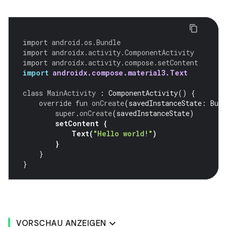
import
android.os.Bundle
import
androidx.activity.ComponentActivity
import
androidx.activity.compose.setContent
import
androidx.compose.material3.Text
class
MainActivity
:
ComponentActivity
()
{
override
fun
onCreate
(
savedInstanceState
:
Bund
super
.
onCreate
(
savedInstanceState
)
setContent
{
Text
(
"Hello world!"
)
}
}
}
VORSCHAU ANZEIGEN