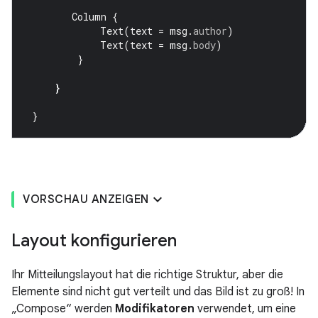
Column
{
Text
(
text
=
msg
.
author
)
Text
(
text
=
msg
.
body
)
}
}
}
VORSCHAU ANZEIGEN
Layout konfigurieren
Ihr Mitteilungslayout hat die richtige Struktur, aber die
Elemente sind nicht gut verteilt und das Bild ist zu groß! In
„Compose“ werden
Modifikatoren
verwendet, um eine