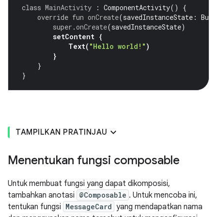
class
MainActivity
:
ComponentActivity
()
{
override
fun
onCreate
(
savedInstanceState
:
Bund
super
.
onCreate
(
savedInstanceState
)
setContent
{
Text
(
"Hello world!"
)
}
}
}
TAMPILKAN PRATINJAU
Menentukan fungsi composable
Untuk membuat fungsi yang dapat dikomposisi,
tambahkan anotasi
@Composable
. Untuk mencoba ini,
tentukan fungsi
MessageCard
yang mendapatkan nama