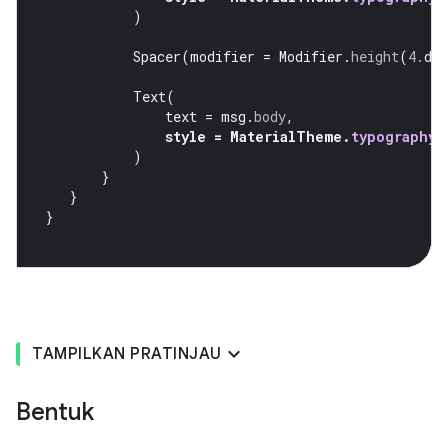
)
Spacer
(
modifier
=
Modifier
.
height
(
4.
dp
Text
(
text
=
msg
.
body
,
style
=
MaterialTheme
.
typography
.
)
}
}
}
TAMPILKAN PRATINJAU
Bentuk