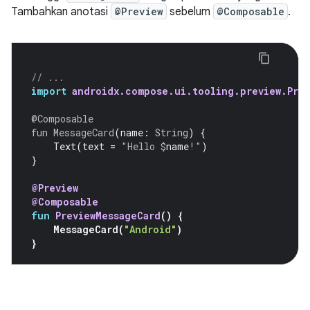
Tambahkan anotasi
@Preview
sebelum
@Composable
.
// ...
import
androidx.compose.ui.tooling.preview.Prev
@Composable
fun
MessageCard
(
name
:
String
)
{
Text
(
text
=
"Hello 
$
name
!"
)
}
@Preview
@Composable
fun
PreviewMessageCard
()
{
MessageCard
(
"Android"
)
}