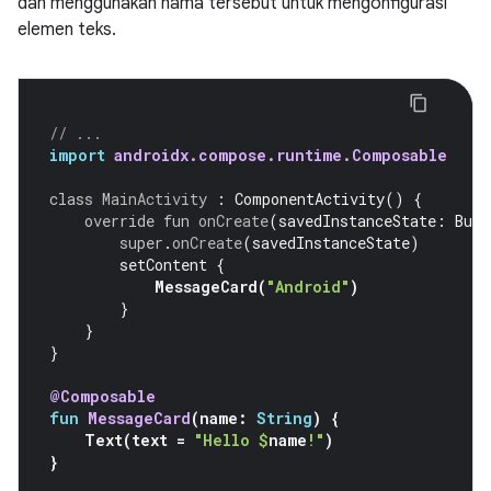
dan menggunakan nama tersebut untuk mengonfigurasi
elemen teks.
// ...
import
androidx.compose.runtime.Composable
class
MainActivity
:
ComponentActivity
()
{
override
fun
onCreate
(
savedInstanceState
:
Bund
super
.
onCreate
(
savedInstanceState
)
setContent
{
MessageCard
(
"Android"
)
}
}
}
@Composable
fun
MessageCard
(
name
:
String
)
{
Text
(
text
=
"Hello 
$
name
!"
)
}