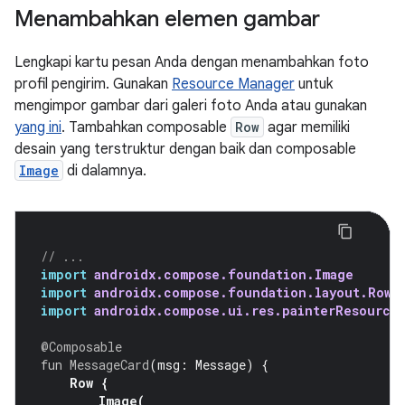
Menambahkan elemen gambar
Lengkapi kartu pesan Anda dengan menambahkan foto
profil pengirim. Gunakan
Resource Manager
untuk
mengimpor gambar dari galeri foto Anda atau gunakan
yang ini
. Tambahkan composable
Row
agar memiliki
desain yang terstruktur dengan baik dan composable
Image
di dalamnya.
// ...
import
androidx.compose.foundation.Image
import
androidx.compose.foundation.layout.Row
import
androidx.compose.ui.res.painterResource
@Composable
fun
MessageCard
(
msg
:
Message
)
{
Row
{
Image
(