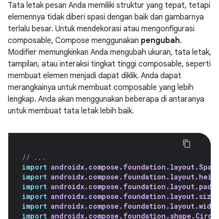
Tata letak pesan Anda memiliki struktur yang tepat, tetapi
elemennya tidak diberi spasi dengan baik dan gambarnya
terlalu besar. Untuk mendekorasi atau mengonfigurasi
composable, Compose menggunakan
pengubah
.
Modifier memungkinkan Anda mengubah ukuran, tata letak,
tampilan, atau interaksi tingkat tinggi composable, seperti
membuat elemen menjadi dapat diklik. Anda dapat
merangkainya untuk membuat composable yang lebih
lengkap. Anda akan menggunakan beberapa di antaranya
untuk membuat tata letak lebih baik.
// ...
import
androidx.compose.foundation.layout.Spac
import
androidx.compose.foundation.layout.heig
import
androidx.compose.foundation.layout.padd
import
androidx.compose.foundation.layout.size
import
androidx.compose.foundation.layout.widt
import
androidx.compose.foundation.shape.Circl