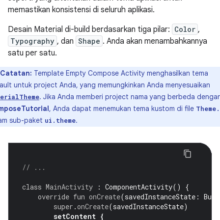
memastikan konsistensi di seluruh aplikasi.
Desain Material di-build berdasarkan tiga pilar:
Color
,
Typography
, dan
Shape
. Anda akan menambahkannya
satu per satu.
Catatan:
Template Empty Compose Activity menghasilkan tema
ault untuk project Anda, yang memungkinkan Anda menyesuaikan
. Jika Anda memberi project nama yang berbeda denga
erialTheme
mposeTutorial
, Anda dapat menemukan tema kustom di file
Theme.
am sub-paket
.
ui.theme
// ...
class
MainActivity
:
ComponentActivity
()
{
override
fun
onCreate
(
savedInstanceState
:
Bund
super
.
onCreate
(
savedInstanceState
)
setContent
{