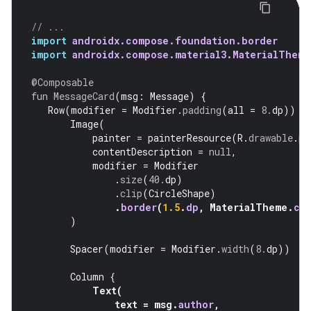
// ...
import
androidx.compose.foundation.border
import
androidx.compose.material3.MaterialTheme
@Composable
fun
MessageCard
(
msg
:
Message
)
{
Row
(
modifier
=
Modifier
.
padding
(
all
=
8.
dp
))
{
Image
(
painter
=
painterResource
(
R
.
drawable
.
pr
contentDescription
=
null
,
modifier
=
Modifier
.
size
(
40.
dp
)
.
clip
(
CircleShape
)
.
border
(
1.5
.
dp
,
MaterialTheme
.
co
)
Spacer
(
modifier
=
Modifier
.
width
(
8.
dp
))
Column
{
Text
(
text
=
msg
.
author
,