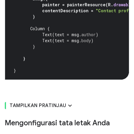
painter
=
painterResource
(
R
.
drawable
contentDescription
=
"Contact profil
)
Column
{
Text
(
text
=
msg
.
author
)
Text
(
text
=
msg
.
body
)
}
}
}
TAMPILKAN PRATINJAU
Mengonfigurasi tata letak Anda