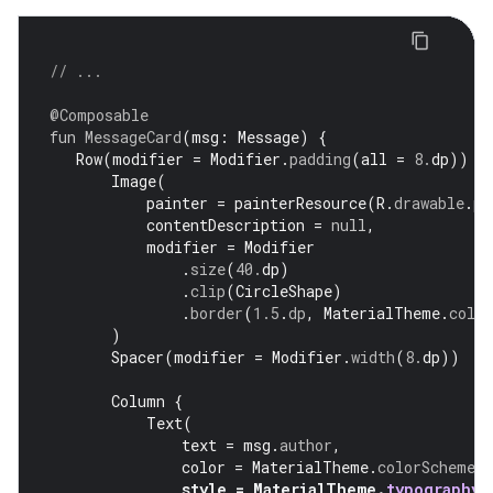
// ...
@Composable
fun
MessageCard
(
msg
:
Message
)
{
Row
(
modifier
=
Modifier
.
padding
(
all
=
8.
dp
))
{
Image
(
painter
=
painterResource
(
R
.
drawable
.
pr
contentDescription
=
null
,
modifier
=
Modifier
.
size
(
40.
dp
)
.
clip
(
CircleShape
)
.
border
(
1.5
.
dp
,
MaterialTheme
.
colo
)
Spacer
(
modifier
=
Modifier
.
width
(
8.
dp
))
Column
{
Text
(
text
=
msg
.
author
,
color
=
MaterialTheme
.
colorScheme
.
s
style
=
MaterialTheme
.
typography
.