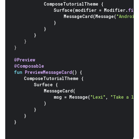
ComposeTutorialTheme
{
Surface
(
modifier
=
Modifier
.
fill
MessageCard
(
Message
(
"Android
}
}
}
}
}
@Preview
@Composable
fun
PreviewMessageCard
()
{
ComposeTutorialTheme
{
Surface
{
MessageCard
(
msg
=
Message
(
"Lexi"
,
"Take a lo
)
}
}
}