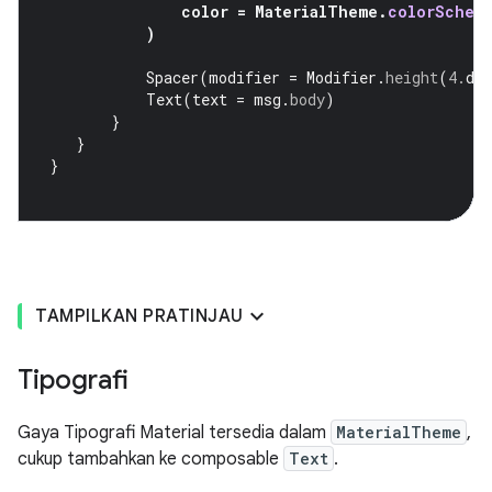
color
=
MaterialTheme
.
colorSchem
)
Spacer
(
modifier
=
Modifier
.
height
(
4.
dp
Text
(
text
=
msg
.
body
)
}
}
}
TAMPILKAN PRATINJAU
Tipografi
Gaya Tipografi Material tersedia dalam
MaterialTheme
,
cukup tambahkan ke composable
Text
.