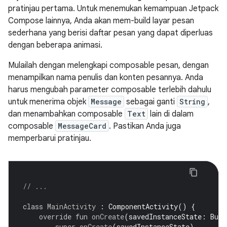
pratinjau pertama. Untuk menemukan kemampuan Jetpack
Compose lainnya, Anda akan mem-build layar pesan
sederhana yang berisi daftar pesan yang dapat diperluas
dengan beberapa animasi.
Mulailah dengan melengkapi composable pesan, dengan
menampilkan nama penulis dan konten pesannya. Anda
harus mengubah parameter composable terlebih dahulu
untuk menerima objek
Message
sebagai ganti
String
,
dan menambahkan composable
Text
lain di dalam
composable
MessageCard
. Pastikan Anda juga
memperbarui pratinjau.
// ...
class
MainActivity
:
ComponentActivity
()
{
override
fun
onCreate
(
savedInstanceState
:
Bund
super
.
onCreate
(
savedInstanceState
)