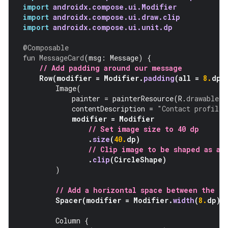
import
androidx.compose.ui.Modifier
import
androidx.compose.ui.draw.clip
import
androidx.compose.ui.unit.dp
@Composable
fun
MessageCard
(
msg
:
Message
)
{
// Add padding around our message
Row
(
modifier
=
Modifier
.
padding
(
all
=
8.
dp
)
Image
(
painter
=
painterResource
(
R
.
drawable
.
p
contentDescription
=
"Contact profile 
modifier
=
Modifier
// Set image size to 40 dp
.
size
(
40.
dp
)
// Clip image to be shaped as a 
.
clip
(
CircleShape
)
)
// Add a horizontal space between the i
Spacer
(
modifier
=
Modifier
.
width
(
8.
dp
))
Column
{