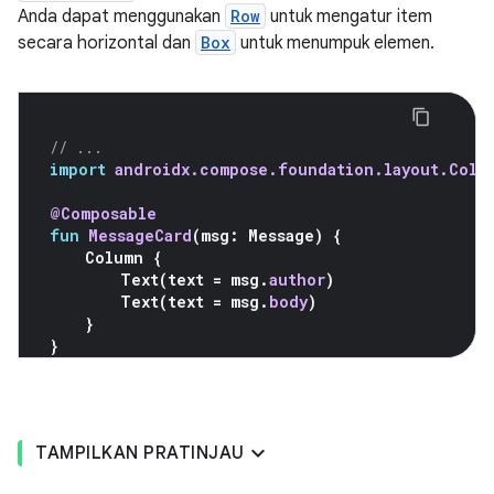
Anda dapat menggunakan
Row
untuk mengatur item
secara horizontal dan
Box
untuk menumpuk elemen.
// ...
import
androidx.compose.foundation.layout.Colu
@Composable
fun
MessageCard
(
msg
:
Message
)
{
Column
{
Text
(
text
=
msg
.
author
)
Text
(
text
=
msg
.
body
)
}
}
TAMPILKAN PRATINJAU