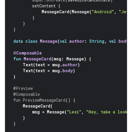
setContent
{
MessageCard
(
Message
(
"Android"
,
"Jetp
}
}
}
data
class
Message
(
val
author
:
String
,
val
body
:
@Composable
fun
MessageCard
(
msg
:
Message
)
{
Text
(
text
=
msg
.
author
)
Text
(
text
=
msg
.
body
)
}
@Preview
@Composable
fun
PreviewMessageCard
()
{
MessageCard
(
msg
=
Message
(
"Lexi"
,
"Hey, take a look 
)
}