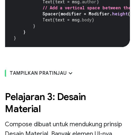
Text
(
text
=
msg
.
author
)
// Add a vertical space between the 
Spacer
(
modifier
=
Modifier
.
height
(
4
Text
(
text
=
msg
.
body
)
}
}
}
TAMPILKAN PRATINJAU
Pelajaran 3: Desain
Material
Compose dibuat untuk mendukung prinsip
Desain Material. Banyak elemen UI-nya