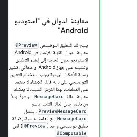
معاينة الدوال في "استوديو
Android"
يتيح لك التعليق التوضيحي
@Preview
معاينة الدوال القابلة للإنشاء في Android.
الاستوديو بدون الحاجة إلى إنشاء التطبيق
وتثبيته على جهاز Android أو محاكي. تشير
رسالة الأشكال البيانية يجب استخدام التعليق
التوضيحي على دالة قابلة للإنشاء لا تعتمد
على المعلمات. لهذا الغرض السبب، لا يمكنك
معاينة الدالة
MessageCard
مباشرةً. بدلاً
من ذلك، اجعل الدالة الثانية باسم
PreviewMessageCard
، يتّصل
MessageCard
مع مَعلمة مناسبة. إضافة
تعليق توضيحي واحد (
@Preview
) قبل
@Composable