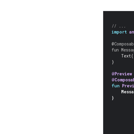
// ...
import
a
@Composab
fun
Messa
Text
(
}
@Preview
@Composa
fun
Prev
Messa
}