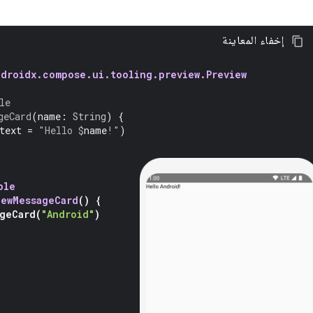
إخفاء المعاينة
ndroidx.compose.ui.tooling.preview.Preview
le
geCard
(
name
:
String
)
{
text
=
"Hello 
$
name
!"
)
ble
iewMessageCard
()
{
geCard
(
"Android"
)