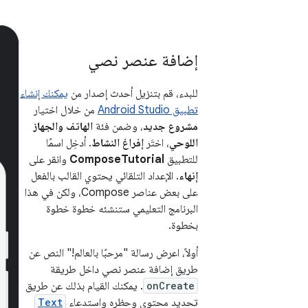
إضافة عنصر نصي
للبدء، قم بتنزيل أحدث إصدار من
يمكنك إنشاء
تطبيق Android Studio
من خلال اختيار
مشروع جديد
، وضمن فئة
الهاتف والجهاز
اللوحي
، اختَر
إفراغ النشاط
. أدخِل اسمًا
للتطبيق
ComposeTutorial
وانقر على
إنهاء
. الإعداد التلقائي يحتوي القالب بالفعل
على بعض عناصر Compose، ولكن في هذا
البرنامج التعليمي ستنشئه خطوة خطوة
بخطوة.
أولاً، اعرض رسالة "مرحبًا بالعالم!" النص عن
طريق إضافة عنصر نصي داخل طريقة
onCreate
. يمكنك القيام بذلك عن طريق
تحديد محتوى وحظره واستدعاء
Text