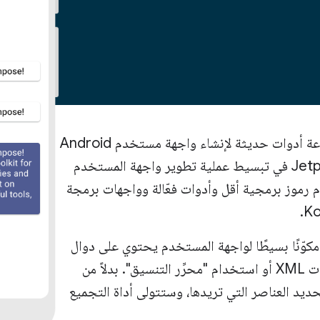
Jetpack Compose هي مجموعة أدوات حديثة لإنشاء واجهة مستخدم Android
الأصلية. يساعد Jetpack Compose في تبسيط عملية تطوير واجهة المستخدم
باستخدام رموز برمجية أقل وأدوات فعّالة وواجهات برمجة
مكوّنًا بسيطًا لواجهة المستخدم يحتوي على دوال
تعريفية. ولن يتم تعديل أي تنسيقات XML أو استخدام "محرِّر التنسيق". بدلاً من
حديد العناصر التي تريدها، وستتولى أداة التجميع