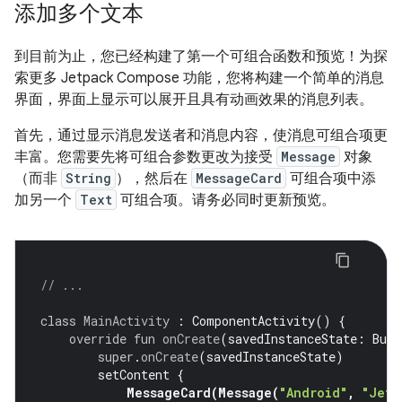
添加多个文本
到目前为止，您已经构建了第一个可组合函数和预览！为探
索更多 Jetpack Compose 功能，您将构建一个简单的消息
界面，界面上显示可以展开且具有动画效果的消息列表。
首先，通过显示消息发送者和消息内容，使消息可组合项更
丰富。您需要先将可组合参数更改为接受
Message
对象
（而非
String
），然后在
MessageCard
可组合项中添
加另一个
Text
可组合项。请务必同时更新预览。
// ...
class
MainActivity
:
ComponentActivity
()
{
override
fun
onCreate
(
savedInstanceState
:
Bund
super
.
onCreate
(
savedInstanceState
)
setContent
{
MessageCard
(
Message
(
"Android"
,
"Jetp