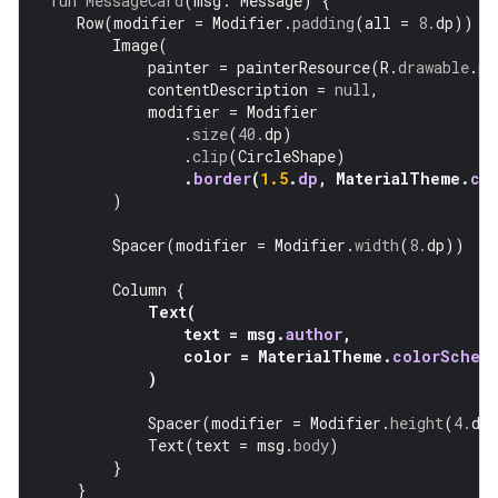
fun
MessageCard
(
msg
:
Message
)
{
Row
(
modifier
=
Modifier
.
padding
(
all
=
8.
dp
))
{
Image
(
painter
=
painterResource
(
R
.
drawable
.
pr
contentDescription
=
null
,
modifier
=
Modifier
.
size
(
40.
dp
)
.
clip
(
CircleShape
)
.
border
(
1.5
.
dp
,
MaterialTheme
.
co
)
Spacer
(
modifier
=
Modifier
.
width
(
8.
dp
))
Column
{
Text
(
text
=
msg
.
author
,
color
=
MaterialTheme
.
colorSchem
)
Spacer
(
modifier
=
Modifier
.
height
(
4.
dp
Text
(
text
=
msg
.
body
)
}
}