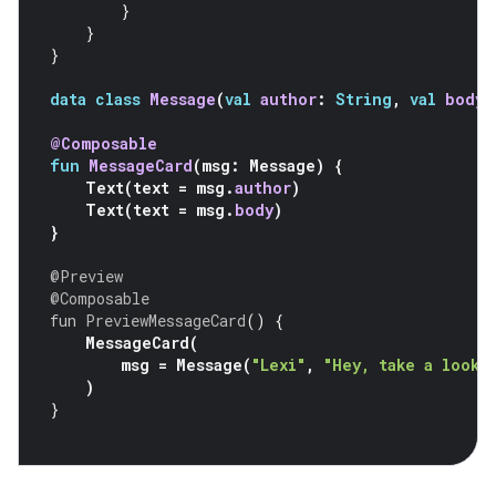
}
}
}
data
class
Message
(
val
author
:
String
,
val
body
:
@Composable
fun
MessageCard
(
msg
:
Message
)
{
Text
(
text
=
msg
.
author
)
Text
(
text
=
msg
.
body
)
}
@Preview
@Composable
fun
PreviewMessageCard
()
{
MessageCard
(
msg
=
Message
(
"Lexi"
,
"Hey, take a look 
)
}