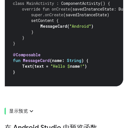
class
MainActivity
:
ComponentActivity
()
{
override
fun
onCreate
(
savedInstanceState
:
Bund
super
.
onCreate
(
savedInstanceState
)
setContent
{
MessageCard
(
"Android"
)
}
}
}
@Composable
fun
MessageCard
(
name
:
String
)
{
Text
(
text
=
"Hello 
$
name
!"
)
}
显示预览
在 Android Studio 中预览函数