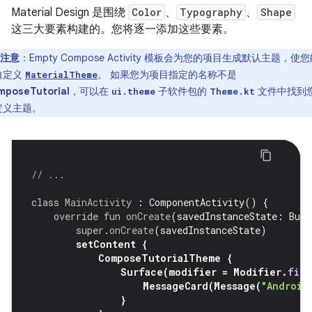
Material Design 是围绕
Color
、
Typography
、
Shape
这三大要素构建的。您将逐一添加这些要素。
注意
：Empty Compose Activity 模板会为您的项目生成默认主题，使
自定义
。 如果您为项目指定的名称不是
MaterialTheme
mposeTutorial
，可以在
子软件包的
文件中找到
ui.theme
Theme.kt
定义主题。
// ...
class
MainActivity
:
ComponentActivity
()
{
override
fun
onCreate
(
savedInstanceState
:
Bund
super
.
onCreate
(
savedInstanceState
)
setContent
{
ComposeTutorialTheme
{
Surface
(
modifier
=
Modifier
.
fill
MessageCard
(
Message
(
"Android
}