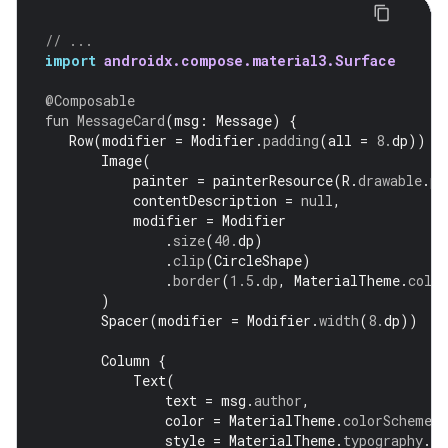
// ...
import
androidx.compose.material3.Surface
@Composable
fun
MessageCard
(
msg
:
Message
)
{
Row
(
modifier
=
Modifier
.
padding
(
all
=
8.
dp
))
{
Image
(
painter
=
painterResource
(
R
.
drawable
.
pr
contentDescription
=
null
,
modifier
=
Modifier
.
size
(
40.
dp
)
.
clip
(
CircleShape
)
.
border
(
1.5
.
dp
,
MaterialTheme
.
colo
)
Spacer
(
modifier
=
Modifier
.
width
(
8.
dp
))
Column
{
Text
(
text
=
msg
.
author
,
color
=
MaterialTheme
.
colorScheme
.
s
style
=
MaterialTheme
.
typography
.
ti