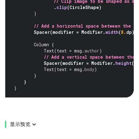
// Clip image to be shaped as a 
.
clip
(
CircleShape
)
)
// Add a horizontal space between the i
Spacer
(
modifier
=
Modifier
.
width
(
8.
dp
))
Column
{
Text
(
text
=
msg
.
author
)
// Add a vertical space between the 
Spacer
(
modifier
=
Modifier
.
height
(
4
Text
(
text
=
msg
.
body
)
}
}
}
显示预览