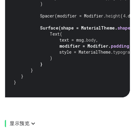
)
Spacer
(
modifier
=
Modifier
.
height
(
4.
dp
Surface
(
shape
=
MaterialTheme
.
shapes
Text
(
text
=
msg
.
body
,
modifier
=
Modifier
.
padding
(
a
style
=
MaterialTheme
.
typograph
)
}
}
}
}
显示预览