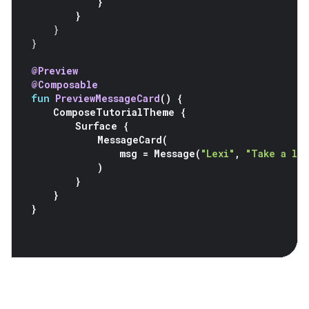
}
}
}
}
@Preview
@Composable
fun
PreviewMessageCard
()
{
ComposeTutorialTheme
{
Surface
{
MessageCard
(
msg
=
Message
(
"Lexi"
,
"Take a lo
)
}
}
}