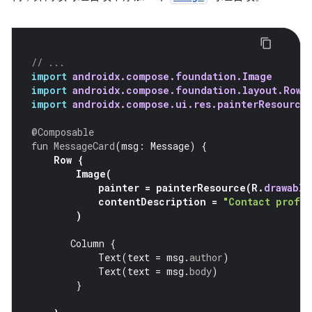
// ...
import
androidx.compose.foundation.Image
import
androidx.compose.foundation.layout.Row
import
androidx.compose.ui.res.painterResource
@Composable
fun
MessageCard
(
msg
:
Message
)
{
Row
{
Image
(
painter
=
painterResource
(
R
.
drawable
contentDescription
=
"Contact profil
)
Column
{
Text
(
text
=
msg
.
author
)
Text
(
text
=
msg
.
body
)
}