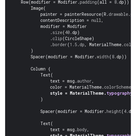
Row
(
modifier
=
Modifier
.
padding
(
all
=
8.
dp
))
{
Image
(
painter
=
painterResource
(
R
.
drawable
.
pr
contentDescription
=
null
,
modifier
=
Modifier
.
size
(
40.
dp
)
.
clip
(
CircleShape
)
.
border
(
1.5
.
dp
,
MaterialTheme
.
colo
)
Spacer
(
modifier
=
Modifier
.
width
(
8.
dp
))
Column
{
Text
(
text
=
msg
.
author
,
color
=
MaterialTheme
.
colorScheme
.
s
style
=
MaterialTheme
.
typography
.
)
Spacer
(
modifier
=
Modifier
.
height
(
4.
dp
Text
(
text
=
msg
.
body
,
style
=
MaterialTheme
.
typography
.