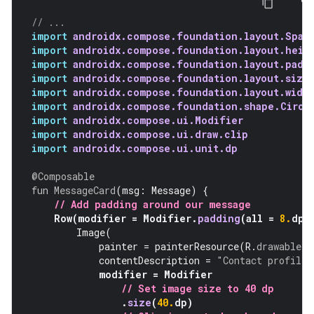
// ...
import
androidx.compose.foundation.layout.Spac
import
androidx.compose.foundation.layout.heig
import
androidx.compose.foundation.layout.padd
import
androidx.compose.foundation.layout.size
import
androidx.compose.foundation.layout.widt
import
androidx.compose.foundation.shape.Circl
import
androidx.compose.ui.Modifier
import
androidx.compose.ui.draw.clip
import
androidx.compose.ui.unit.dp
@Composable
fun
MessageCard
(
msg
:
Message
)
{
// Add padding around our message
Row
(
modifier
=
Modifier
.
padding
(
all
=
8.
dp
)
Image
(
painter
=
painterResource
(
R
.
drawable
.
p
contentDescription
=
"Contact profile 
modifier
=
Modifier
// Set image size to 40 dp
.
size
(
40.
dp
)