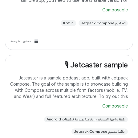
sample app, you need to use latest stable version of
Android Studio. However, if you
Composable
تصاميم Jetpack Compose
Kotlin
مستوى متوسط
Jetcaster sample 🎙️
Jetcaster is a sample podcast app, built with Jetpack
Compose. The goal of the sample is to showcase building
with Compose across multiple form factors (mobile, TV,
and Wear) and full featured architecture. To try out this
sample app, use the latest
Composable
طبقة واجهة المستخدم الخاصة بهندسة تطبيقات Android
أنظمة تصميم Jetpack Compose