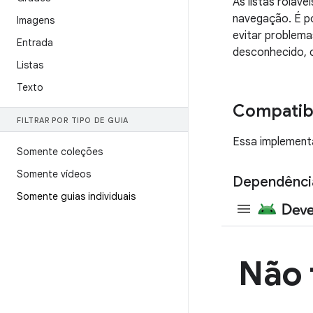
As listas roláve
navegação. É po
Imagens
evitar problem
Entrada
desconhecido, 
Listas
Texto
Compatibi
FILTRAR POR TIPO DE GUIA
Essa implementa
Somente coleções
Somente vídeos
Dependênci
Somente guias individuais