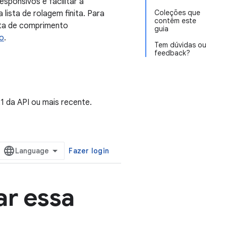
esponsivos e facilitar a
Coleções que
ista de rolagem finita. Para
contêm este
sta de comprimento
guia
ão
.
Tem dúvidas ou
feedback?
1 da API ou mais recente.