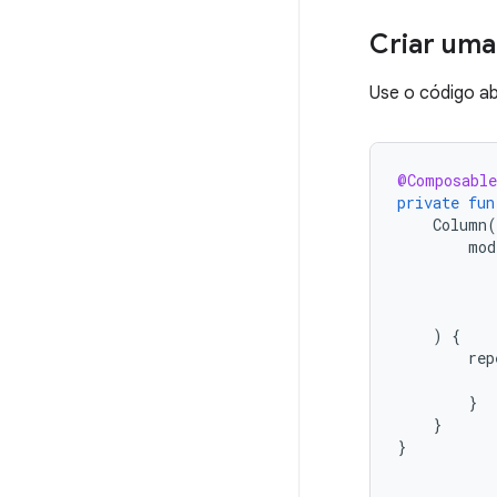
Criar uma 
Use o código aba
@Composable
private
fun
Column
(
mod
)
{
rep
}
}
}