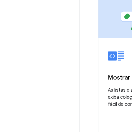
Mostrar 
As listas e
exiba cole
fácil de co