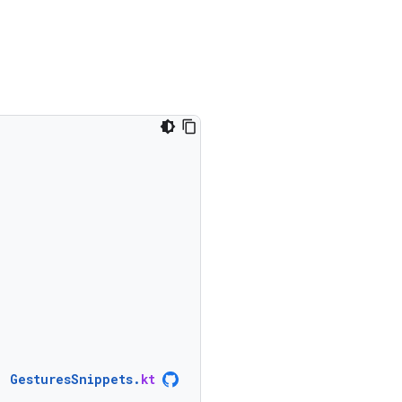
GesturesSnippets
.
kt