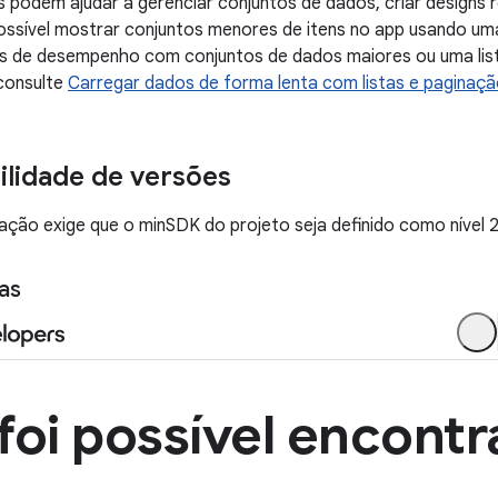
is podem ajudar a gerenciar conjuntos de dados, criar designs r
ssível mostrar conjuntos menores de itens no app usando uma l
as de desempenho com conjuntos de dados maiores ou uma li
consulte
Carregar dados de forma lenta com listas e paginaç
lidade de versões
ção exige que o minSDK do projeto seja definido como nível 2
as