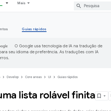
Mais
ntos
Guias rápidos
O Google usa tecnologia de IA na tradução de
ara seu idioma de preferência. As traduções com IA
rros.
s
Develop
Core areas
UI
Guias rápidos
uma lista rolável finita