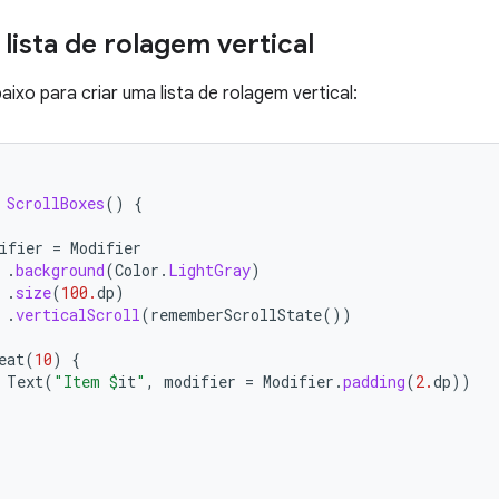
lista de rolagem vertical
ixo para criar uma lista de rolagem vertical:
ScrollBoxes
()
{
ifier
=
Modifier
.
background
(
Color
.
LightGray
)
.
size
(
100.
dp
)
.
verticalScroll
(
rememberScrollState
())
eat
(
10
)
{
Text
(
"Item 
$
it
"
,
modifier
=
Modifier
.
padding
(
2.
dp
))