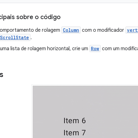
cipais sobre o código
comportamento de rolagem
Column
com o modificador
vert
ScrollState
.
 uma lista de rolagem horizontal, crie um
Row
com um modifi
s