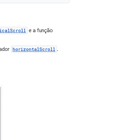
icalScroll
e a função
cador
horizontalScroll
.