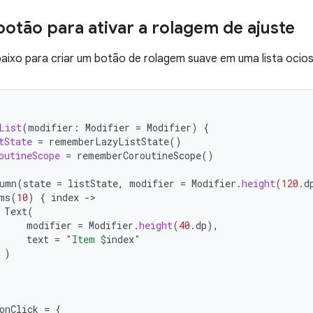
botão para ativar a rolagem de ajuste
aixo para criar um botão de rolagem suave em uma lista ociosa
List
(
modifier
:
Modifier
=
Modifier
)
{
tState
=
rememberLazyListState
()
outineScope
=
rememberCoroutineScope
()
umn
(
state
=
listState
,
modifier
=
Modifier
.
height
(
120.
d
ms
(
10
)
{
index
-
Text
(
modifier
=
Modifier
.
height
(
40.
dp
),
text
=
"Item 
$
index
"
)
onClick
=
{