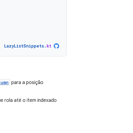
LazyListSnippets
.
kt
lumn
para a posição
ue rola até o item indexado