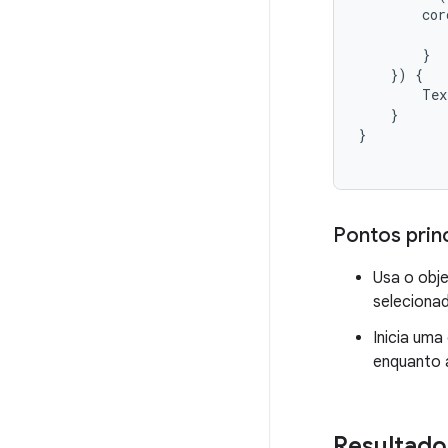
cor
}
})
{
Tex
}
}
Pontos prin
Usa o obj
selecionad
Inicia um
enquanto 
Resultado