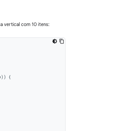
 vertical com 10 itens:
p
))
{