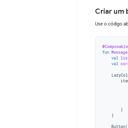
Criar um 
Use o código ab
@Composable
fun
Message
val
lis
val
cor
LazyCol
ite
}
}
Button
(