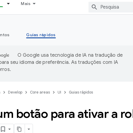
Mais
ntos
Guias rápidos
O Google usa tecnologia de IA na tradução de
ara seu idioma de preferência. As traduções com IA
rros.
s
Develop
Core areas
UI
Guias rápidos
um botão para ativar a r