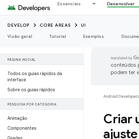
Essenciais
Desenvolver
DEVELOP
CORE AREAS
UI
Visão geral
Tutorial
Exemplos
Docume
PÁGINA INICIAL
conteúdos p
podem ter e
Todos os guias rápidos da
interface
Sobre os guias rápidos
Android Developer
PESQUISA POR CATEGORIA
Criar 
Animação
Componentes
ajuste
Grades