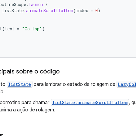
outineScope
.
launch
{
listState
.
animateScrollToItem
(
index
=
0
)
t
(
text
=
"Go top"
)
cipais sobre o código
eto
listState
para lembrar o estado de rolagem de
LazyCo
a.
a corrotina para chamar
listState.animateScrollToItem
, q
anima a ação de rolagem.
s