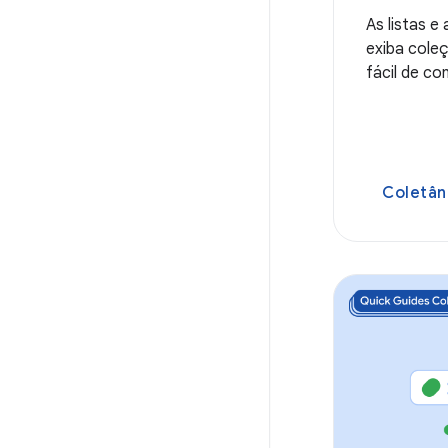
As listas e
exiba cole
fácil de co
Coletân