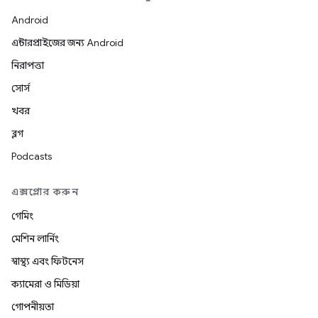
Android
এন্টারপ্রাইজের জন্য Android
নিরাপত্তা
সোর্স
খবর
ব্লগ
Podcasts
এক্সপ্লোর করুন
গেমিং
মেশিন লার্নিং
স্বাস্থ্য এবং ফিটনেস
ক্যামেরা ও মিডিয়া
গোপনীয়তা