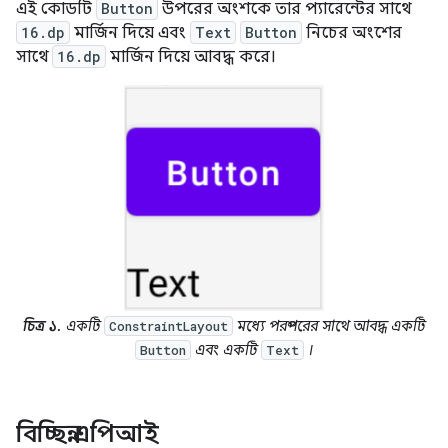
এই কোডটি
Button
উপরের অংশকে তার প্যারেন্টের সাথে
16.dp
মার্জিন দিয়ে এবং
Text
Button
নিচের অংশের
সাথে
16.dp
মার্জিন দিয়ে আবদ্ধ করে।
চিত্র ১.
একটি
মধ্যে পরস্পরের সাথে আবদ্ধ একটি
ConstraintLayout
এবং একটি
।
Button
Text
বিচ্ছিন্ন এপিআই