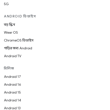
5G
ANDROID ডিভাইস
বড় স্ক্রিন
Wear OS
ChromeOS ডিভাইস
গাড়ির জন্য Android
Android TV
রিলিজ
Android 17
Android 16
Android 15
Android 14
Android 13