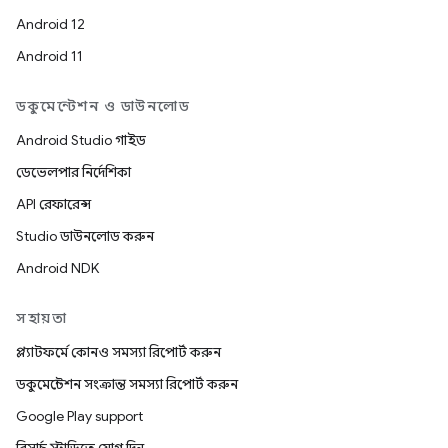
Android 12
Android 11
ডকুমেন্টেশন ও ডাউনলোড
Android Studio গাইড
ডেভেলপার নির্দেশিকা
API রেফারেন্স
Studio ডাউনলোড করুন
Android NDK
সহায়তা
প্ল্যাটফর্মে কোনও সমস্যা রিপোর্ট করুন
ডকুমেন্টেশন সংক্রান্ত সমস্যা রিপোর্ট করুন
Google Play support