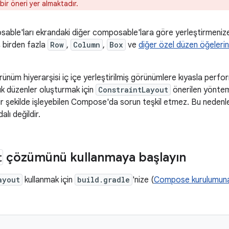
bir öneri yer almaktadır.
sable'ları ekrandaki diğer composable'lara göre yerleştirmenize
iş birden fazla
Row
,
Column
,
Box
ve
diğer özel düzen öğelerin
nüm hiyerarşisi iç içe yerleştirilmiş görünümlere kıyasla perfo
k düzenler oluşturmak için
ConstraintLayout
önerilen yöntem
 bir şekilde işleyebilen Compose'da sorun teşkil etmez. Bu neden
ı değildir.
t
çözümünü kullanmaya başlayın
ayout
kullanmak için
build.gradle
'nize (
Compose kurulumun