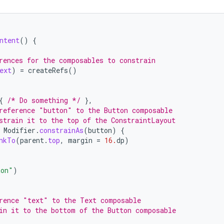
ntent
()
{
rences for the composables to constrain
ext
)
=
createRefs
()
{
/* Do something */
},
reference "button" to the Button composable
strain it to the top of the ConstraintLayout
Modifier
.
constrainAs
(
button
)
{
nkTo
(
parent
.
top
,
margin
=
16.
dp
)
ton"
)
rence "text" to the Text composable
in it to the bottom of the Button composable