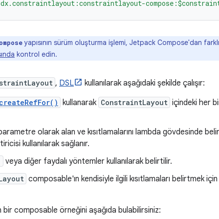
idx.constraintlayout:constraintlayout-compose:$constrain
yapısının sürüm oluşturma işlemi, Jetpack Compose'dan farklı
ompose
sında
kontrol edin.
straintLayout
,
DSL
kullanılarak aşağıdaki şekilde çalışır:
createRefFor()
kullanarak
ConstraintLayout
içindeki her b
 parametre olarak alan ve kısıtlamalarını lambda gövdesinde bel
iricisi kullanılarak sağlanır.
)
veya diğer faydalı yöntemler kullanılarak belirtilir.
Layout
composable'ın kendisiyle ilgili kısıtlamaları belirtmek için
 bir composable örneğini aşağıda bulabilirsiniz: