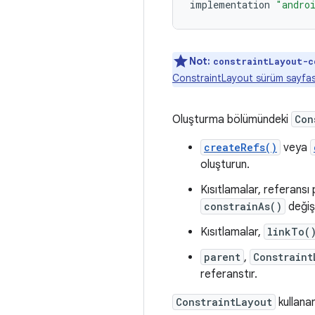
implementation
"andro
Not:
constraintLayout-c
ConstraintLayout sürüm sayfa
Oluşturma bölümündeki
Con
createRefs()
veya
oluşturun.
Kısıtlamalar, referansı
constrainAs()
değişt
Kısıtlamalar,
linkTo(
parent
,
Constraint
referanstır.
ConstraintLayout
kullanan