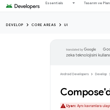
Essentials
Tasarım ve Pla
DEVELOP
CORE AREAS
UI
Goog
zeka teknolojisini kullanı
Android Developers
Develop
Compose'd
Uyarı:
Aynı kavramlara ulaşm