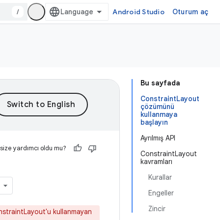
/
Android Studio
Oturum aç
Bu sayfada
ConstraintLayout
çözümünü
kullanmaya
başlayın
Ayrılmış API
 size yardımcı oldu mu?
ConstraintLayout
kavramları
Kurallar
Engeller
Zincir
onstraintLayout'u kullanmayan