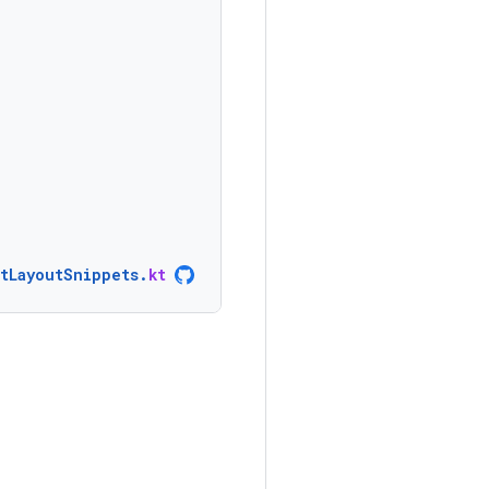
ntLayoutSnippets
.
kt