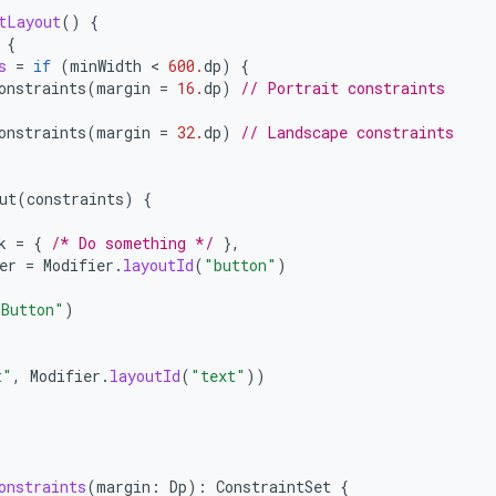
tLayout
()
{
{
s
=
if
(
minWidth
 < 
600.
dp
)
{
onstraints
(
margin
=
16.
dp
)
// Portrait constraints
onstraints
(
margin
=
32.
dp
)
// Landscape constraints
ut
(
constraints
)
{
k
=
{
/* Do something */
},
er
=
Modifier
.
layoutId
(
"button"
)
"Button"
)
t"
,
Modifier
.
layoutId
(
"text"
))
onstraints
(
margin
:
Dp
):
ConstraintSet
{