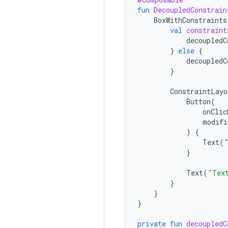
fun
DecoupledConstrain
BoxWithConstraints
val
constraint
decoupledC
}
else
{
decoupledC
}
ConstraintLayo
Button
(
onClic
modifi
)
{
Text
(
}
Text
(
"Tex
}
}
}
private
fun
decoupledC