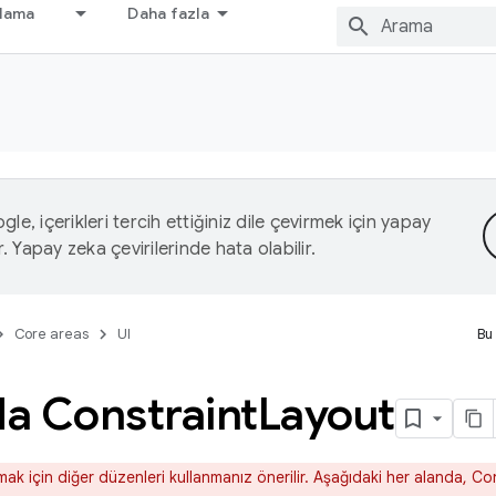
nlama
Daha fazla
le, içerikleri tercih ettiğiniz dile çevirmek için yapay
r. Yapay zeka çevirilerinde hata olabilir.
Core areas
UI
Bu
a Constraint
Layout
ak için diğer düzenleri kullanmanız önerilir. Aşağıdaki her alanda, C