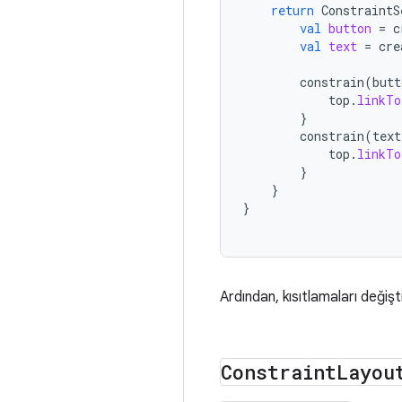
return
ConstraintS
val
button
=
c
val
text
=
cre
constrain
(
butt
top
.
linkTo
}
constrain
(
text
top
.
linkTo
}
}
}
Ardından, kısıtlamaları değişt
Constraint
Layou