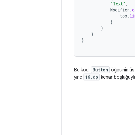
"Text"
,
Modifier
.
c
top
.
li
}
)
}
}
Bu kod,
Button
öğesinin üs
yine
16.dp
kenar boşluğuyla 