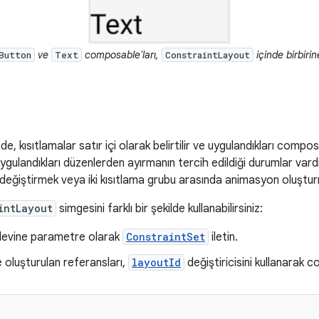
ve
composable'ları,
içinde birbirin
Button
Text
ConstraintLayout
e, kısıtlamalar satır içi olarak belirtilir ve uygulandıkları compos
uygulandıkları düzenlerden ayırmanın tercih edildiği durumlar vardı
eğiştirmek veya iki kısıtlama grubu arasında animasyon oluşturma
intLayout
simgesini farklı bir şekilde kullanabilirsiniz:
levine parametre olarak
ConstraintSet
iletin.
 oluşturulan referansları,
layoutId
değiştiricisini kullanarak 