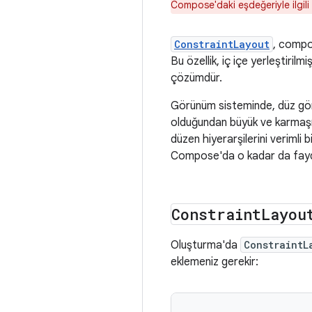
Compose'daki eşdeğeriyle ilgili 
ConstraintLayout
, compo
Bu özellik, iç içe yerleştirilm
çözümdür.
Görünüm sisteminde, düz görü
olduğundan büyük ve karmaşı
düzen hiyerarşilerini verimli
Compose'da o kadar da faydal
Constraint
Layou
Oluşturma'da
ConstraintL
eklemeniz gerekir: