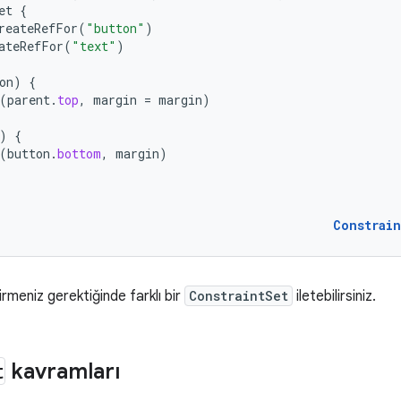
et
{
reateRefFor
(
"button"
)
ateRefFor
(
"text"
)
on
)
{
(
parent
.
top
,
margin
=
margin
)
)
{
(
button
.
bottom
,
margin
)
Constrai
irmeniz gerektiğinde farklı bir
ConstraintSet
iletebilirsiniz.
t
kavramları