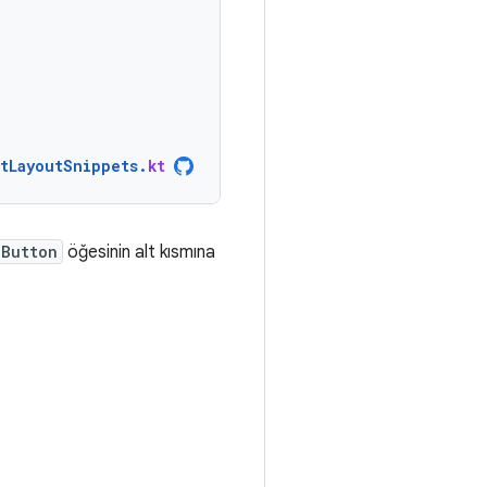
ntLayoutSnippets
.
kt
Button
öğesinin alt kısmına