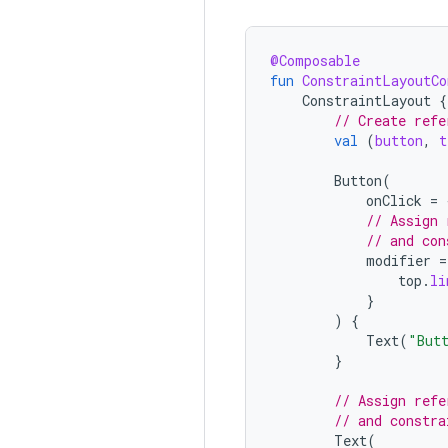
@Composable
fun
ConstraintLayoutCo
ConstraintLayout
{
// Create refe
val
(
button
,
t
Button
(
onClick
=
// Assign 
// and con
modifier
=
top
.
li
}
)
{
Text
(
"But
}
// Assign refe
// and constra
Text
(