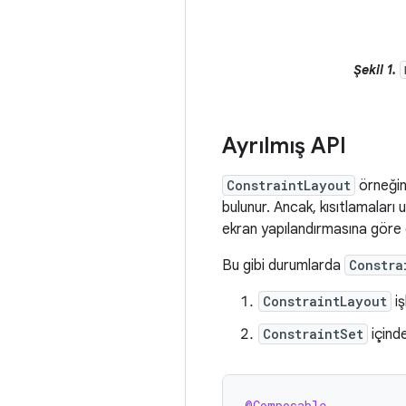
Şekil 1.
Ayrılmış API
ConstraintLayout
örneğind
bulunur. Ancak, kısıtlamaları 
ekran yapılandırmasına göre d
Bu gibi durumlarda
Constra
ConstraintLayout
iş
ConstraintSet
içinde
@Composable