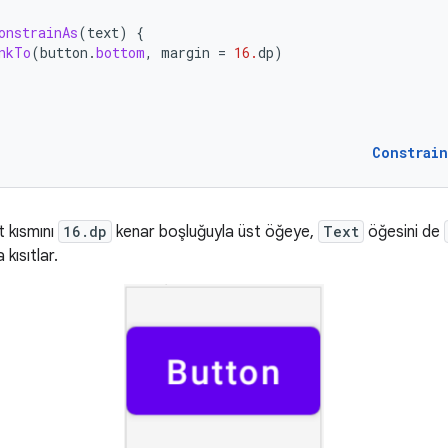
onstrainAs
(
text
)
{
nkTo
(
button
.
bottom
,
margin
=
16.
dp
)
Constrai
t kısmını
16.dp
kenar boşluğuyla üst öğeye,
Text
öğesini de
kısıtlar.