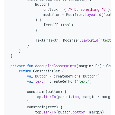
Button
(
onClick
=
{
/* Do something */
},
modifier
=
Modifier
.
layoutId
(
"butt
)
{
Text
(
"Button"
)
}
Text
(
"Text"
,
Modifier
.
layoutId
(
"text"
}
}
}
private
fun
decoupledConstraints
(
margin
:
Dp
):
Cons
return
ConstraintSet
{
val
button
=
createRefFor
(
"button"
)
val
text
=
createRefFor
(
"text"
)
constrain
(
button
)
{
top
.
linkTo
(
parent
.
top
,
margin
=
margin
}
constrain
(
text
)
{
top
.
linkTo
(
button
.
bottom
,
margin
)