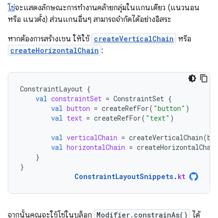
โซ่
จะแสดงลักษณะการทำงานคล้ายกลุ่มในแกนเดียว (แนวนอน
หรือ แนวตั้ง) ส่วนแกนอื่นๆ สามารถจำกัดได้อย่างอิสระ
หากต้องการสร้างเชน ให้ใช้
createVerticalChain
หรือ
createHorizontalChain
:
ConstraintLayout
{
val
constraintSet
=
ConstraintSet
{
val
button
=
createRefFor
(
"button"
)
val
text
=
createRefFor
(
"text"
)
val
verticalChain
=
createVerticalChain
(
bu
val
horizontalChain
=
createHorizontalChai
}
}
ConstraintLayoutSnippets
.
kt
จากนั้นคุณจะใช้โซ่ในบล็อก
Modifier.constrainAs()
ได้