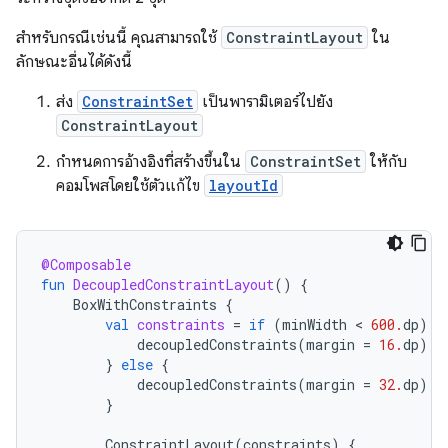
สำหรับกรณีเช่นนี้ คุณสามารถใช้
ConstraintLayout
ใน
ลักษณะอื่นได้ดังนี้
ส่ง
ConstraintSet
เป็นพารามิเตอร์ไปยัง
ConstraintLayout
กำหนดการอ้างอิงที่สร้างขึ้นใน
ConstraintSet
ให้กับ
คอมโพสโดยใช้ตัวแก้ไข
layoutId
@Composable
fun
DecoupledConstraintLayout
()
{
BoxWithConstraints
{
val
constraints
=
if
(
minWidth
 < 
600.
dp
)
{
decoupledConstraints
(
margin
=
16.
dp
)
/
}
else
{
decoupledConstraints
(
margin
=
32.
dp
)
/
}
ConstraintLayout
(
constraints
)
{