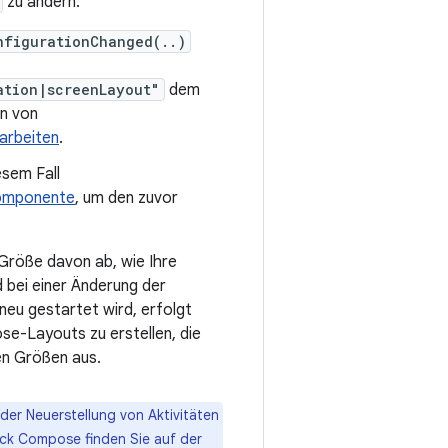
zu ändern:
nfigurationChanged(..)
ation|screenLayout"
dem
en von
arbeiten
.
esem Fall
komponente
, um den zuvor
Größe davon ab, wie Ihre
d bei einer Änderung der
eu gestartet wird, erfolgt
se-Layouts zu erstellen, die
en Größen aus.
er Neuerstellung von Aktivitäten
ck Compose finden Sie auf der