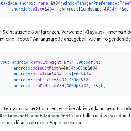
eta-data
android
:
name
=
&
#
34
;
WindowManagerPreference
:
Free
android
:
value
=
&
#
34
;
[
portrait
|
landscape
]
&
#
34
;
/
&
gt
 Sie statische Startgrenzen. Verwende
<layout>
innerhalb d
 um eine „feste“ Anfangsgröße anzugeben, wie im folgenden Bei
ayout
android
:
defaultHeight
=
&
#
34
;
500dp
&
#
34
;
android
:
defaultWidth
=
&
#
34
;
600dp
&
#
34
;
android
:
gravity
=
&
#
34
;
top
|
end
&
#
34
;
android
:
minHeight
=
&
#
34
;
450dp
&
#
34
;
android
:
minWidth
=
&
#
34
;
300dp
&
#
34
;
/
&
gt
;
Sie dynamische Startgrenzen. Eine Aktivität kann beim Erstelle
Options.setLaunchBounds(Rect)
erstellen und verwenden. 
htecks lässt sich deine App maximieren.