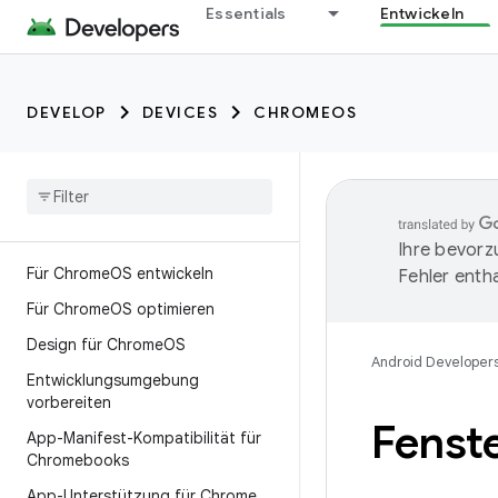
Essentials
Entwickeln
DEVELOP
DEVICES
CHROMEOS
Ihre bevorz
Für Chrome
OS entwickeln
Fehler entha
Für Chrome
OS optimieren
Design für Chrome
OS
Android Developer
Entwicklungsumgebung
vorbereiten
Fenst
App-Manifest-Kompatibilität für
Chromebooks
App-Unterstützung für Chrome