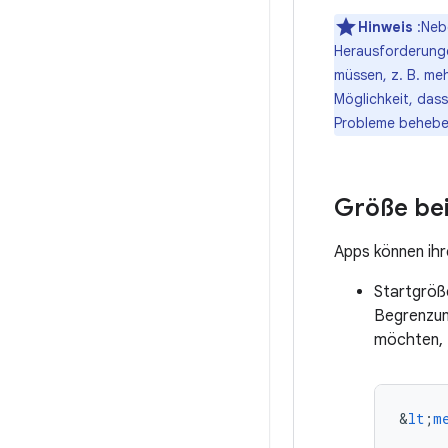
Hinweis
:Neb
Herausforderunge
müssen, z. B. me
Möglichkeit, dass
Probleme beheben
Größe bei
Apps können ihr
Startgröß
Begrenzun
möchten, 
&
lt
;
m