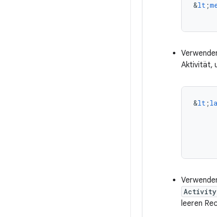
&
lt
;
m
Verwenden
Aktivität,
&
lt
;
l
Verwenden 
Activity
leeren Rec