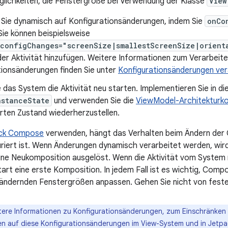
glichkeiten, die Fenstergröße bei Verwendung der Klasse
View
 Sie dynamisch auf Konfigurationsänderungen, indem Sie
onCo
Sie können beispielsweise
:configChanges="screenSize|smallestScreenSize|orient
er Aktivität hinzufügen. Weitere Informationen zum Verarbeit
tionsänderungen finden Sie unter
Konfigurationsänderungen ver
 das System die Aktivität neu starten. Implementieren Sie in di
nstanceState
und verwenden Sie die
ViewModel-Architektur
rten Zustand wiederherzustellen.
ck Compose
verwenden, hängt das Verhalten beim Ändern der 
guriert ist. Wenn Änderungen dynamisch verarbeitet werden, wir
ne Neukomposition ausgelöst. Wenn die Aktivität vom System n
rt eine erste Komposition. In jedem Fall ist es wichtig, Compo
h ändernden Fenstergrößen anpassen. Gehen Sie nicht von fest
ere Informationen zu Konfigurationsänderungen, zum Einschränken d
n auf diese Konfigurationsänderungen im View-System und in Jetpa