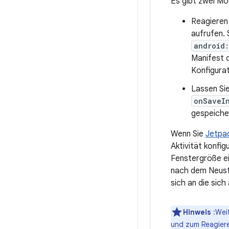
Es gibt zwei Mö
Reagieren
aufrufen. 
android
Manifest d
Konfigura
Lassen Sie
onSaveI
gespeiche
Wenn Sie
Jetpa
Aktivität konfi
Fenstergröße ei
nach dem Neusta
sich an die sic
Hinweis
:Weit
und zum Reagiere