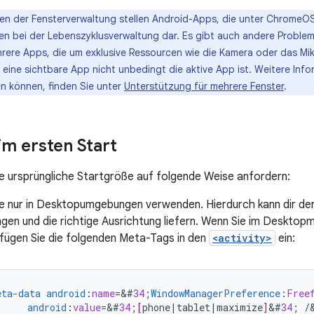
en der Fensterverwaltung stellen Android-Apps, die unter ChromeO
n bei der Lebenszyklusverwaltung dar. Es gibt auch andere Problem
hrere Apps, die um exklusive Ressourcen wie die Kamera oder das Mik
 eine sichtbare App nicht unbedingt die aktive App ist. Weitere Info
 können, finden Sie unter
Unterstützung für mehrere Fenster
.
m ersten Start
e ursprüngliche Startgröße auf folgende Weise anfordern:
e nur in Desktopumgebungen verwenden. Hierdurch kann dir der
gen und die richtige Ausrichtung liefern. Wenn Sie im Desktop
fügen Sie die folgenden Meta-Tags in den
<activity>
ein:
eta-data
android
:
name
=
&
#
34
;
WindowManagerPreference
:
Free
android
:
value
=
&
#
34
;
[
phone
|
tablet
|
maximize
]
&
#
34
;
/