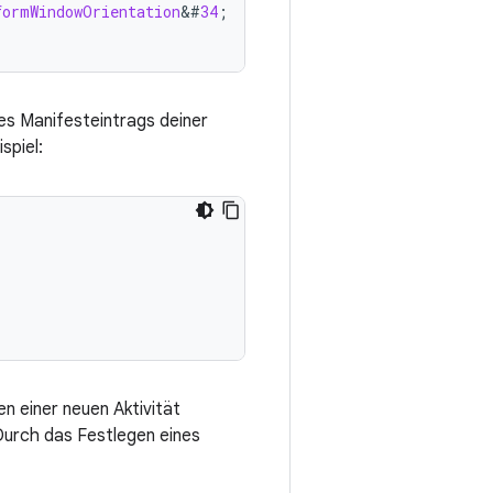
formWindowOrientation
&
#
34
;
;
es Manifesteintrags deiner
spiel:
n einer neuen Aktivität
Durch das Festlegen eines