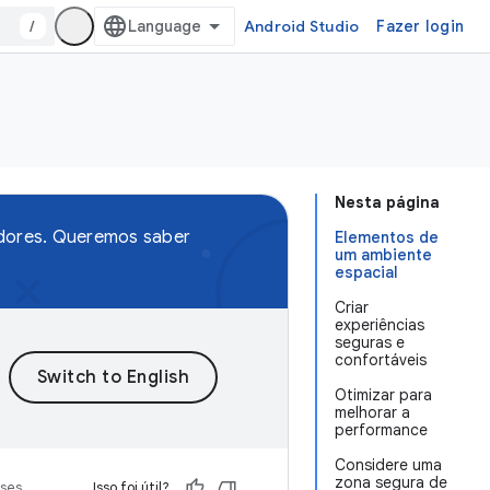
/
Android Studio
Fazer login
Nesta página
edores. Queremos saber
Elementos de
um ambiente
espacial
Criar
experiências
seguras e
confortáveis
Otimizar para
melhorar a
performance
Considere uma
zona segura de
sses
Isso foi útil?