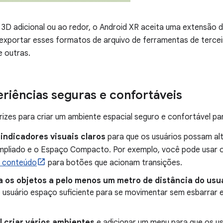
3D adicional ou ao redor, o Android XR aceita uma extensão 
e exportar esses formatos de arquivo de ferramentas de terc
e outras.
eriências seguras e confortáveis
trizes para criar um ambiente espacial seguro e confortável pa
indicadores visuais claros
para que os usuários possam al
pliado e o Espaço Compacto. Por exemplo, você pode usar 
r conteúdo
para botões que acionam transições.
 os objetos a pelo menos um metro de distância do usuá
o usuário espaço suficiente para se movimentar sem esbarrar 
l criar vários ambientes
e adicionar um menu para que os us