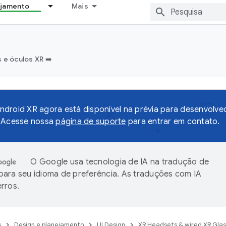
ejamento
Mais
e óculos XR ➡️
droid XR agora está disponível na prévia para desenvolv
o Acesse nossa
página de suporte
para entrar em contato.
O Google usa tecnologia de IA na tradução de
ara seu idioma de preferência. As traduções com IA
rros.
s
Design e planejamento
UI Design
XR Headsets & wired XR Gla