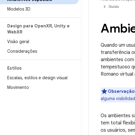
Guias
Modelos 3D
Ambie
Design para Open
XR
,
Unity e
Web
XR
Visão geral
Quando um usuár
Considerações
transferência o
ambientes com 
tempestuoso qu
Estilos
Romano virtual 
Escalas
,
estilos e design visual
Movimento
Observação
alguma visibilida
Os ambientes sã
tem total flexib
os usuários, se