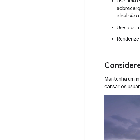
Use uma c
sobrecarg
ideal são
Use a co
Renderize
Considere
Mantenha um int
cansar os usuár