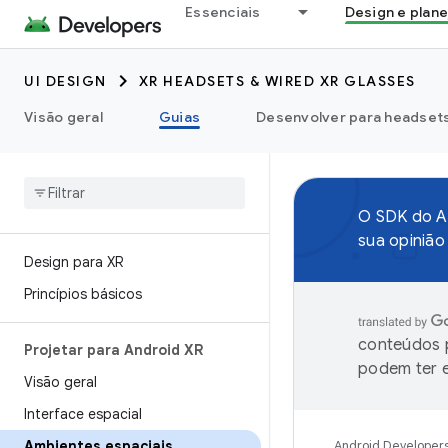
Essenciais
Design e plan
UI DESIGN
XR HEADSETS & WIRED XR GLASSES
Visão geral
Guias
Desenvolver para headsets 
O SDK do An
sua opiniã
Design para XR
Princípios básicos
conteúdos p
Projetar para Android XR
podem ter e
Visão geral
Interface espacial
Ambientes espaciais
Android Developer