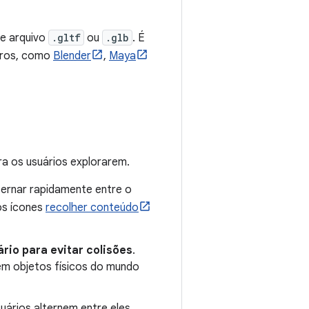
de arquivo
.gltf
ou
.glb
. É
eiros, como
Blender
,
Maya
ra os usuários explorarem.
ternar rapidamente entre o
os ícones
recolher conteúdo
rio para evitar colisões
.
em objetos físicos do mundo
uários alternem entre eles.