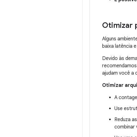
Otimizar 
Alguns ambient
baixa latência 
Devido às dema
recomendamos s
ajudam você a c
Otimizar arqu
A contage
Use estru
Reduza as
combinar 