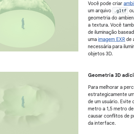
Você pode criar
ambi
um arquivo
.gltf
o
geometria do ambien
a textura. Você tamb
de iluminação basea
uma
imagem EXR
de 
necessária para ilumi
objetos 3D.
Geometria 3D adic
Para melhorar a perc
estrategicamente um
de um usuário. Evite
metro a 1,5 metro de
causar conflitos de
da interface.