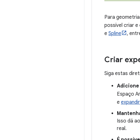
Para geometria 
possível criar 
e
Spline
, entr
Criar exp
Siga estas dire
Adicione 
Espaço Am
e
expandi
Mantenha
Isso dá a
real.
É possíve