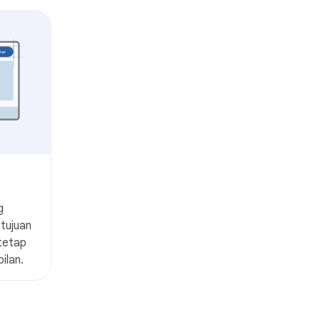
g
tujuan
 tetap
ilan.