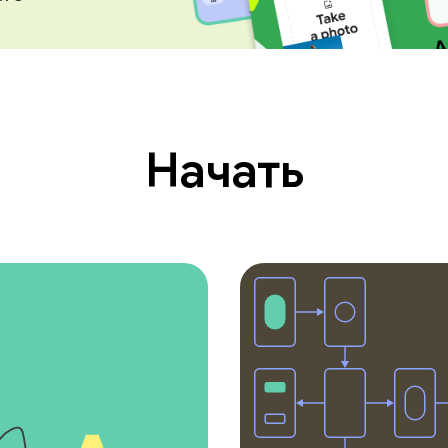
ентов
Начать