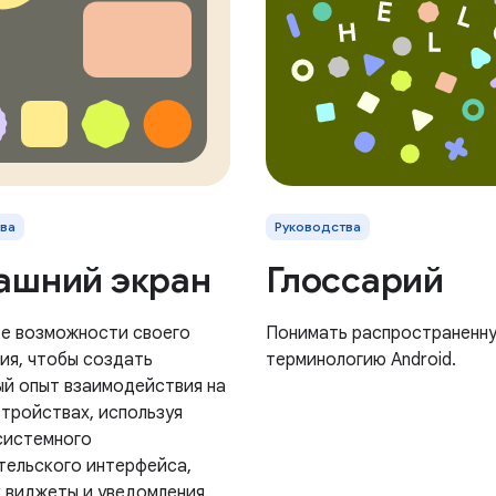
ва
Руководства
ашний экран
Глоссарий
е возможности своего
Понимать распространенн
ия, чтобы создать
терминологию Android.
ый опыт взаимодействия на
стройствах, используя
системного
тельского интерфейса,
к виджеты и уведомления.