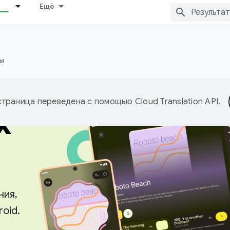
Ещё
ы
я
страница переведена с помощью
Cloud Translation API
.
х
ния,
oid.
ы