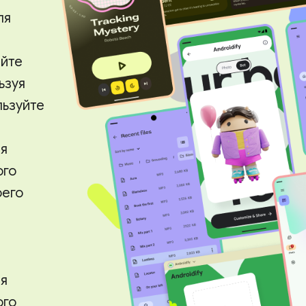
ля
айте
ьзуя
льзуйте
ия
ого
оего
ия
ого