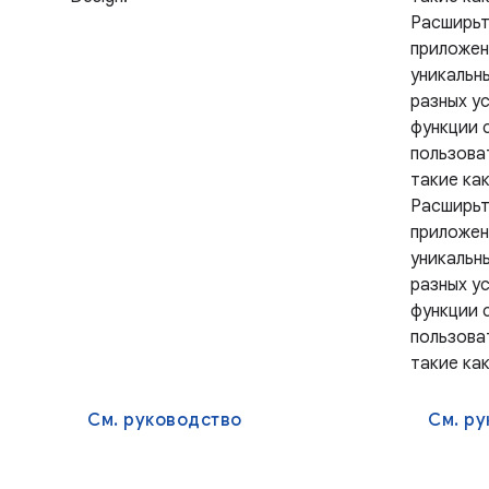
Расширьт
приложен
уникальн
разных у
функции 
пользова
такие ка
Расширьт
приложен
уникальн
разных у
функции 
пользова
такие ка
См. руководство
См. р