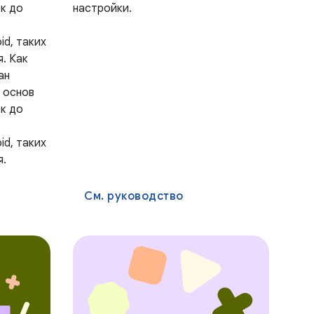
к до
настройки.
id, таких
я. Как
ан
 основ
к до
id, таких
я.
См. руководство