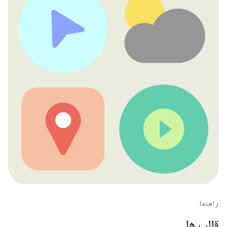
راهنما
قالب ها