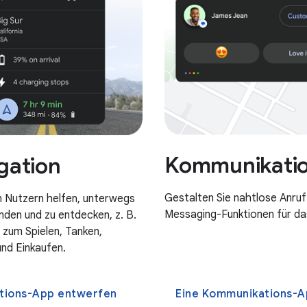
Kommunikati
gation
Gestalten Sie nahtlose Anruf
n Nutzern helfen, unterwegs
Messaging-Funktionen für da
nden und zu entdecken, z. B.
 zum Spielen, Tanken,
und Einkaufen.
tions-App entwerfen
Eine Kommunikations-App entwe