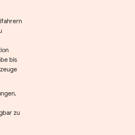
ifahrern
u
tion
be bis
rzeuge
tungen,
gbar zu