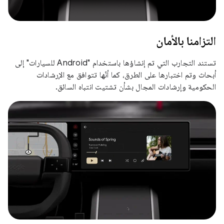
التزامنا بالأمان
تستند التجارب التي تم إنشاؤها باستخدام "Android للسيارات" إلى
أبحاث وتم اختبارها على الطرق، كما أنّها تتوافق مع الإرشادات
الحكومية وإرشادات المجال بشأن تشتيت انتباه السائق.